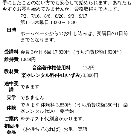
手にしたことのない方でも安心して始められます。あなたも
今すぐお琴を始めてみませんか。資格取得もできます。
7/2、7/16、8/6、8/20、9/3、9/17
第1・3木曜日 13:00～18:30
日時
ホームページからのお申し込みは、受講日の1日前
までとなります。
受講料
会員
3か月 6回 17,820円（うち消費税額1,620円）
維持費
1,848円
音楽著作権使用料
132円
教材費
楽器レンタル料(中山いずみ)
3,300円
途中受
できます
講
見学
できません
できます
体験料
3,850円（うち消費税額350円）
楽
体験
器レンタル代込/ 要予約
ご案内
※テキスト代別途かかります。
初回持
（お持ちであれば）お爪、楽譜
参品