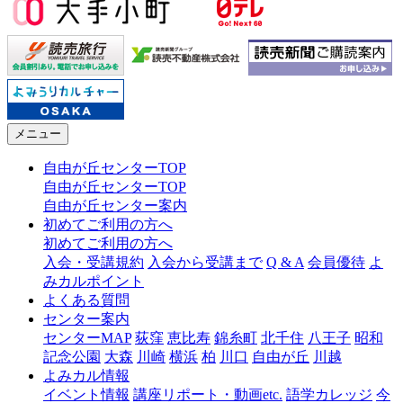
メニュー
自由が丘センターTOP
自由が丘センターTOP
自由が丘センター案内
初めてご利用の方へ
初めてご利用の方へ
入会・受講規約
入会から受講まで
Q & A
会員優待
よ
みカルポイント
よくある質問
センター案内
センターMAP
荻窪
恵比寿
錦糸町
北千住
八王子
昭和
記念公園
大森
川崎
横浜
柏
川口
自由が丘
川越
よみカル情報
イベント情報
講座リポート・動画etc.
語学カレッジ
今