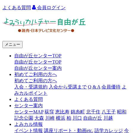
よくある質問
会員ログイン
よ
み
う
メニュー
り
自由が丘センターTOP
カ
自由が丘センターTOP
ル
自由が丘センター案内
初めてご利用の方へ
チ
初めてご利用の方へ
ャ
入会・受講規約
入会から受講まで
Q & A
会員優待
よ
みカルポイント
ー
よくある質問
センター案内
自
センターMAP
荻窪
恵比寿
錦糸町
北千住
八王子
昭和
由
記念公園
大森
川崎
横浜
柏
川口
自由が丘
川越
よみカル情報
が
イベント情報
講座リポート・動画etc.
語学カレッジ
今