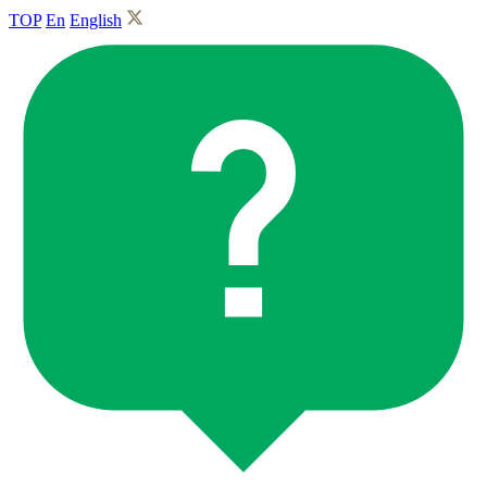
TOP
En
English