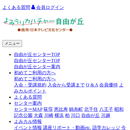
よくある質問
会員ログイン
よ
み
う
メニュー
り
自由が丘センターTOP
カ
自由が丘センターTOP
ル
自由が丘センター案内
初めてご利用の方へ
チ
初めてご利用の方へ
ャ
入会・受講規約
入会から受講まで
Q & A
会員優待
よ
みカルポイント
ー
よくある質問
センター案内
自
センターMAP
荻窪
恵比寿
錦糸町
北千住
八王子
昭和
由
記念公園
大森
川崎
横浜
柏
川口
自由が丘
川越
よみカル情報
が
イベント情報
講座リポート・動画etc.
語学カレッジ
今