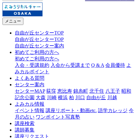
メニュー
自由が丘センターTOP
自由が丘センターTOP
自由が丘センター案内
初めてご利用の方へ
初めてご利用の方へ
入会・受講規約
入会から受講まで
Q & A
会員優待
よ
みカルポイント
よくある質問
センター案内
センターMAP
荻窪
恵比寿
錦糸町
北千住
八王子
昭和
記念公園
大森
川崎
横浜
柏
川口
自由が丘
川越
よみカル情報
イベント情報
講座リポート・動画etc.
語学カレッジ
今
月の占い
ワンポイント写真塾
講座検索
講師募集
講座リクエスト