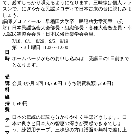
て、必ずしっかり唄えるようになります。三味線は個人レッ
スンで、にぎやかな民謡メロディで日本古来の音に親しみま
しょう。
講師プロフィール：早稲田大学卒 民謡功労章受章 (公
財）日本民謡協会大会部長・組織部長・各種大会審査員・幸
民謡民舞協会会長・日本民俗音楽学会会員。
7/18、8/1、8/29、9/5、9/19
第1・3土曜日 11:00～12:00
日
時
ホームページからのお申し込みは、受講日の1日前まで
となります。
受
講
会員
3か月 5回 13,750円（うち消費税額1,250円）
料
維
持
1,540円
費
日本の伝統の民謡を分かりやすく手ほどきします。日
テ
本の良さと日本人の智恵の深さが実感できるでしょ
ー
う。練習用テープ、三味線の方は譜面を無料で差し上
マ