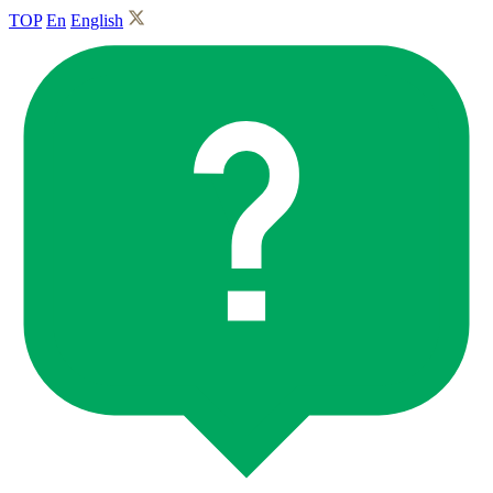
TOP
En
English