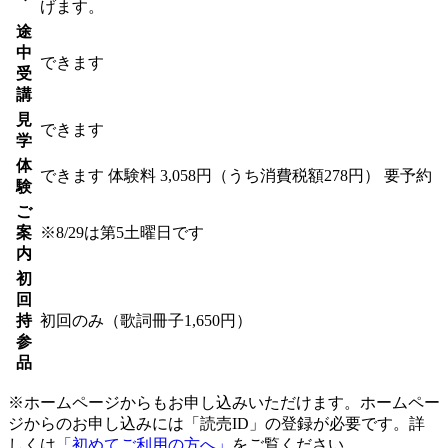
げます。
途
中
できます
受
講
見
できます
学
体
できます
体験料
3,058円（うち消費税額278円）
要予約
験
ご
案
※8/29は第5土曜日です
内
初
回
持
初回のみ（歌詞冊子1,650円）
参
品
※ホームページからもお申し込みいただけます。ホームペー
ジからのお申し込みには「読売ID」の登録が必要です。詳
しくは
「初めてご利用の方へ」
をご覧ください。