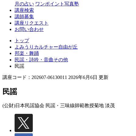
丘
月の占い
ワンポイント写真塾
講座検索
講師募集
講座リクエスト
お問い合わせ
トップ
よみうりカルチャー自由が丘
邦楽・舞踊
民謡・詩吟・音曲その他
民謡
講座コード：202607-06130011 2026年6月6日 更新
民謡
(公財)日本民謡協会 民謡・三味線師範教授
菊地 淡茂