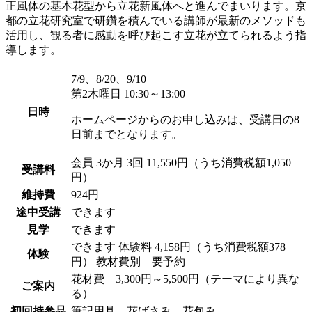
正風体の基本花型から立花新風体へと進んでまいります。京
都の立花研究室で研鑽を積んでいる講師が最新のメソッドも
活用し、観る者に感動を呼び起こす立花が立てられるよう指
導します。
7/9、8/20、9/10
第2木曜日 10:30～13:00
日時
ホームページからのお申し込みは、受講日の8
日前までとなります。
会員
3か月 3回 11,550円（うち消費税額1,050
受講料
円）
維持費
924円
途中受講
できます
見学
できます
できます
体験料
4,158円（うち消費税額378
体験
円）
教材費別 要予約
花材費 3,300円～5,500円（テーマにより異な
ご案内
る）
初回持参品
筆記用具、花ばさみ、花包み