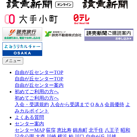
メニュー
自由が丘センターTOP
自由が丘センターTOP
自由が丘センター案内
初めてご利用の方へ
初めてご利用の方へ
入会・受講規約
入会から受講まで
Q & A
会員優待
よ
みカルポイント
よくある質問
センター案内
センターMAP
荻窪
恵比寿
錦糸町
北千住
八王子
昭和
記念公園
大森
川崎
横浜
柏
川口
自由が丘
川越