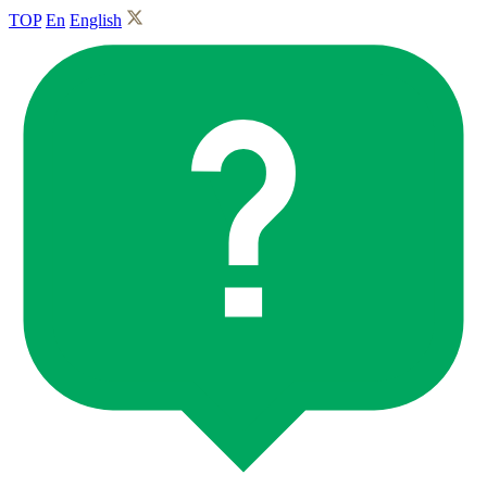
TOP
En
English