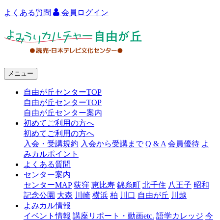
よくある質問
会員ログイン
よ
み
う
メニュー
り
自由が丘センターTOP
カ
自由が丘センターTOP
ル
自由が丘センター案内
初めてご利用の方へ
チ
初めてご利用の方へ
ャ
入会・受講規約
入会から受講まで
Q & A
会員優待
よ
みカルポイント
ー
よくある質問
センター案内
自
センターMAP
荻窪
恵比寿
錦糸町
北千住
八王子
昭和
由
記念公園
大森
川崎
横浜
柏
川口
自由が丘
川越
よみカル情報
が
イベント情報
講座リポート・動画etc.
語学カレッジ
今