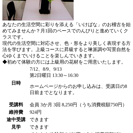
あなたの生活空間に彩りを添える「いけばな」のお稽古を始
めてみませんか？月1回のペースでのんびりと進めていくク
ラスです。
現代の生活空間に対応させ、色・形をより美しく表現する方
法を学びます。上級コースに昇級すると琳派調や写景自然を
心ゆくまでいけることを楽しんでいきます。
◆初めて体験の方には上級用の花材をご用意いたします。
7/12、8/9、9/13
第2日曜日 13:30～16:30
日時
ホームページからのお申し込みは、受講日の8
日前までとなります。
受講料
会員
3か月 3回 8,250円（うち消費税額750円）
維持費
924円
途中受講
できます
見学
できます