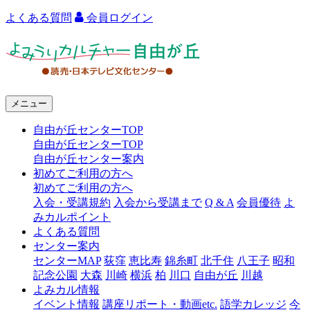
よくある質問
会員ログイン
よ
み
う
メニュー
り
自由が丘センターTOP
カ
自由が丘センターTOP
ル
自由が丘センター案内
初めてご利用の方へ
チ
初めてご利用の方へ
ャ
入会・受講規約
入会から受講まで
Q & A
会員優待
よ
みカルポイント
ー
よくある質問
センター案内
自
センターMAP
荻窪
恵比寿
錦糸町
北千住
八王子
昭和
由
記念公園
大森
川崎
横浜
柏
川口
自由が丘
川越
よみカル情報
が
イベント情報
講座リポート・動画etc.
語学カレッジ
今