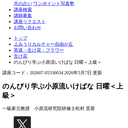
丘
月の占い
ワンポイント写真塾
講座検索
講師募集
講座リクエスト
お問い合わせ
トップ
よみうりカルチャー自由が丘
茶道・生け花・フラワー
生け花
のんびり学ぶ小原流いけばな 日曜＜上級＞
講座コード：202607-05330034 2026年5月7日 更新
のんびり学ぶ小原流いけばな 日曜＜上
級＞
一級家元教授 小原流研究院研修士
松村 芙蓉