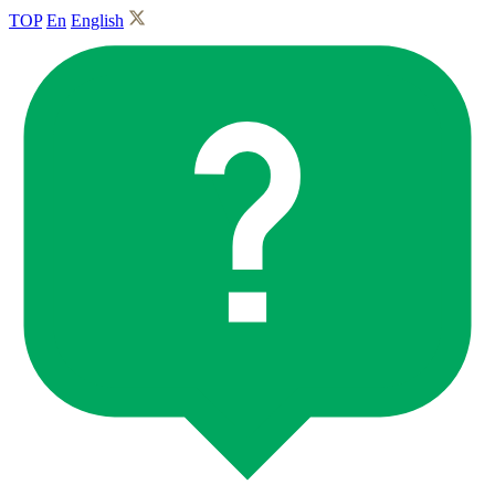
TOP
En
English