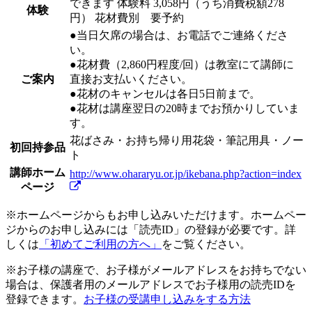
できます
体験料
3,058円（うち消費税額278
体験
円）
花材費別 要予約
●当日欠席の場合は、お電話でご連絡くださ
い。
●花材費（2,860円程度/回）は教室にて講師に
ご案内
直接お支払いください。
●花材のキャンセルは各日5日前まで。
●花材は講座翌日の20時までお預かりしていま
す。
花ばさみ・お持ち帰り用花袋・筆記用具・ノー
初回持参品
ト
講師ホーム
http://www.ohararyu.or.jp/ikebana.php?action=index
ページ
※ホームページからもお申し込みいただけます。ホームペー
ジからのお申し込みには「読売ID」の登録が必要です。詳
しくは
「初めてご利用の方へ」
をご覧ください。
※お子様の講座で、お子様がメールアドレスをお持ちでない
場合は、保護者用のメールアドレスでお子様用の読売IDを
登録できます。
お子様の受講申し込みをする方法