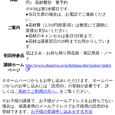
円）
花材費別 要予約
※9/30は第5水曜日です。
●当日欠席の場合は、お電話でご連絡くださ
い。
●花材費（2,310円程度/回）は教室にて講師に
ご案内
直接お支払いください。
●花材のキャンセルは各日5日前まで。
●花材は講座翌日の20時までお預かりしていま
す。
花ばさみ・お持ち帰り用花袋・筆記用具・ノー
初回持参品
ト
講師ホーム
http://www.ohararyu.or.jp/ikebana.php?action=index
ページ
※ホームページからもお申し込みいただけます。ホームペー
ジからのお申し込みには「読売ID」の登録が必要です。詳
しくは
「初めてご利用の方へ」
をご覧ください。
※お子様の講座で、お子様がメールアドレスをお持ちでない
場合は、保護者用のメールアドレスでお子様用の読売IDを
登録できます。
お子様の受講申し込みをする方法