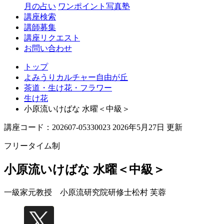
丘
月の占い
ワンポイント写真塾
講座検索
講師募集
講座リクエスト
お問い合わせ
トップ
よみうりカルチャー自由が丘
茶道・生け花・フラワー
生け花
小原流いけばな 水曜＜中級＞
講座コード：202607-05330023 2026年5月27日 更新
フリータイム制
小原流いけばな 水曜＜中級＞
一級家元教授 小原流研究院研修士
松村 芙蓉