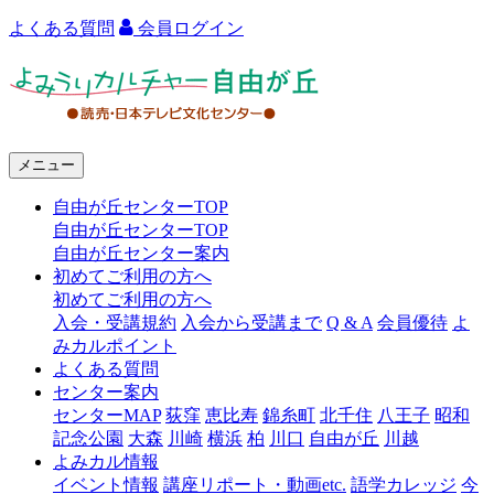
よくある質問
会員ログイン
よ
み
う
メニュー
り
自由が丘センターTOP
カ
自由が丘センターTOP
ル
自由が丘センター案内
初めてご利用の方へ
チ
初めてご利用の方へ
ャ
入会・受講規約
入会から受講まで
Q & A
会員優待
よ
みカルポイント
ー
よくある質問
センター案内
自
センターMAP
荻窪
恵比寿
錦糸町
北千住
八王子
昭和
由
記念公園
大森
川崎
横浜
柏
川口
自由が丘
川越
よみカル情報
が
イベント情報
講座リポート・動画etc.
語学カレッジ
今