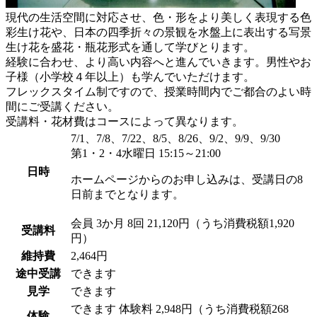
現代の生活空間に対応させ、色・形をより美しく表現する色
彩生け花や、日本の四季折々の景観を水盤上に表出する写景
生け花を盛花・瓶花形式を通して学びとります。
経験に合わせ、より高い内容へと進んでいきます。男性やお
子様（小学校４年以上）も学んでいただけます。
フレックスタイム制ですので、授業時間内でご都合のよい時
間にご受講ください。
受講料・花材費はコースによって異なります。
7/1、7/8、7/22、8/5、8/26、9/2、9/9、9/30
第1・2・4水曜日 15:15～21:00
日時
ホームページからのお申し込みは、受講日の8
日前までとなります。
会員
3か月 8回 21,120円（うち消費税額1,920
受講料
円）
維持費
2,464円
途中受講
できます
見学
できます
できます
体験料
2,948円（うち消費税額268
体験