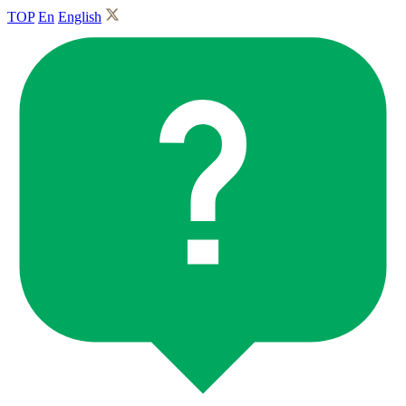
TOP
En
English