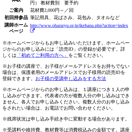
円）
教材費別 要予約
ご案内
花材費2,000円～／回
初回持参品
筆記用具、花ばさみ、花包み、タオルなど
講師ホーム
http://www.ohararyu.or.jp/ikebana.php?action=index
ページ
※ホームページからもお申し込みいただけます。ホームペー
ジからのお申し込みには「読売ID」の登録が必要です。詳
しくは
「初めてご利用の方へ」
をご覧ください。
※お子様の講座で、お子様がメールアドレスをお持ちでない
場合は、保護者用のメールアドレスでお子様用の読売IDを
登録できます。
お子様の受講申し込みをする方法
※ホームページからのお申し込みは、１講座につき１人の申
し込みができます。代表者の方が複数人分の申し込みはでき
ません。各人でお申し込みください。複数人分のお申し込み
をされたい場合は、お電話でお問い合わせください。
※残席状況は申し込み手続き中に変動する場合があります。
※受講料や維持費、教材費等は消費税込みの金額です。講座