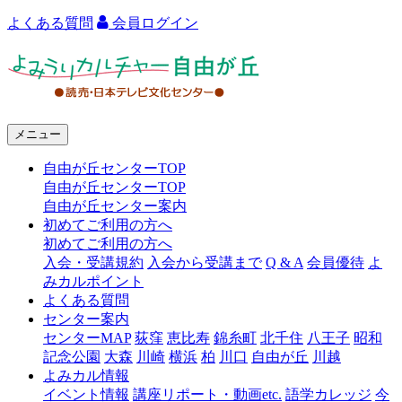
よくある質問
会員ログイン
よ
み
う
メニュー
り
自由が丘センターTOP
カ
自由が丘センターTOP
ル
自由が丘センター案内
初めてご利用の方へ
チ
初めてご利用の方へ
ャ
入会・受講規約
入会から受講まで
Q & A
会員優待
よ
みカルポイント
ー
よくある質問
センター案内
自
センターMAP
荻窪
恵比寿
錦糸町
北千住
八王子
昭和
由
記念公園
大森
川崎
横浜
柏
川口
自由が丘
川越
よみカル情報
が
イベント情報
講座リポート・動画etc.
語学カレッジ
今