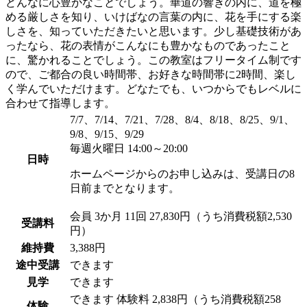
どんなに心豊かなことでしょう。華道の響きの内に、道を極
める厳しさを知り、いけばなの言葉の内に、花を手にする楽
しさを、知っていただきたいと思います。少し基礎技術があ
ったなら、花の表情がこんなにも豊かなものであったこと
に、驚かれることでしょう。この教室はフリータイム制です
ので、ご都合の良い時間帯、お好きな時間帯に2時間、楽し
く学んでいただけます。どなたでも、いつからでもレベルに
合わせて指導します。
7/7、7/14、7/21、7/28、8/4、8/18、8/25、9/1、
9/8、9/15、9/29
毎週火曜日 14:00～20:00
日時
ホームページからのお申し込みは、受講日の8
日前までとなります。
会員
3か月 11回 27,830円（うち消費税額2,530
受講料
円）
維持費
3,388円
途中受講
できます
見学
できます
できます
体験料
2,838円（うち消費税額258
体験