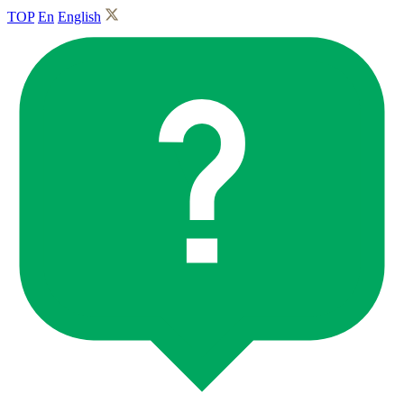
TOP
En
English