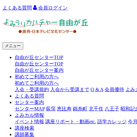
よくある質問
会員ログイン
よ
み
う
メニュー
り
自由が丘センターTOP
カ
自由が丘センターTOP
ル
自由が丘センター案内
初めてご利用の方へ
チ
初めてご利用の方へ
ャ
入会・受講規約
入会から受講まで
Q & A
会員優待
よみ
よくある質問
ー
センター案内
センターMAP
荻窪
恵比寿
錦糸町
北千住
八王子
昭和記
自
よみカル情報
由
イベント情報
講座リポート・動画etc.
語学カレッジ
今
講座検索
が
講師募集