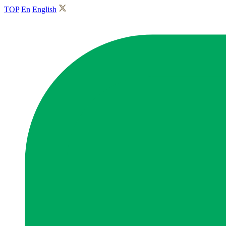
TOP
En
English