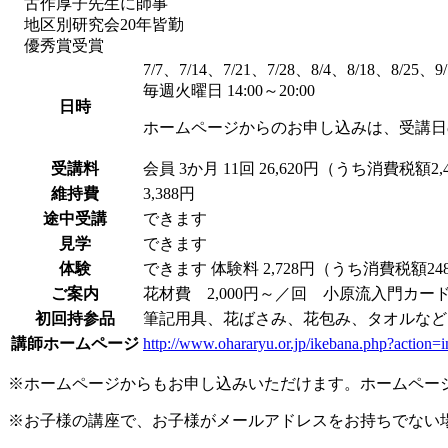
古作厚子先生に師事
地区別研究会20年皆勤
優秀賞受賞
7/7、7/14、7/21、7/28、8/4、8/18、8/25、9
毎週火曜日 14:00～20:00
日時
ホームページからのお申し込みは、受講日
受講料
会員
3か月 11回 26,620円（うち消費税額2,
維持費
3,388円
途中受講
できます
見学
できます
体験
できます
体験料
2,728円（うち消費税額2
ご案内
花材費 2,000円～／回 小原流入門カード使
初回持参品
筆記用具、花ばさみ、花包み、タオルなど
講師ホームページ
http://www.ohararyu.or.jp/ikebana.php?action=
※ホームページからもお申し込みいただけます。ホームペー
※お子様の講座で、お子様がメールアドレスをお持ちでない