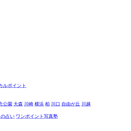
カルポイント
念公園
大森
川崎
横浜
柏
川口
自由が丘
川越
月の占い
ワンポイント写真塾