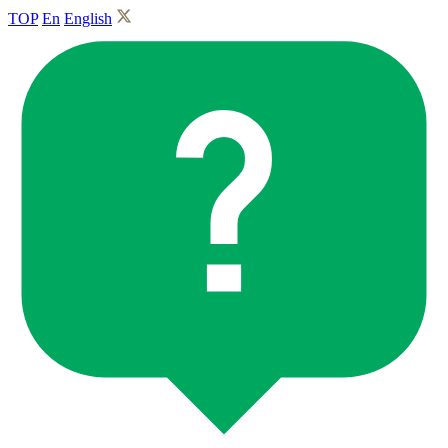
TOP
En
English