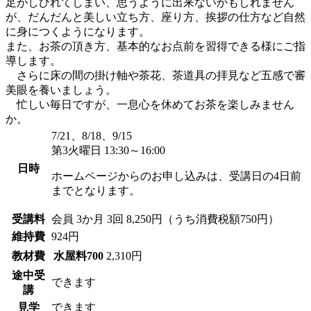
足がしびれてしまい、思うように出来ないかもしれません
が、だんだんと美しい立ち方、座り方、挨拶の仕方など自然
に身につくようになります。
また、お茶の頂き方、基本的なお点前を習得できる様にご指
導します。
さらに床の間の掛け軸や茶花、茶道具の拝見など五感で審
美眼を養いましょう。
忙しい毎日ですが、一息心を休めてお茶を楽しみません
か。
7/21、8/18、9/15
第3火曜日 13:30～16:00
日時
ホームページからのお申し込みは、受講日の4日前
までとなります。
受講料
会員
3か月 3回 8,250円（うち消費税額750円）
維持費
924円
教材費
水屋料700
2,310円
途中受
できます
講
見学
できます