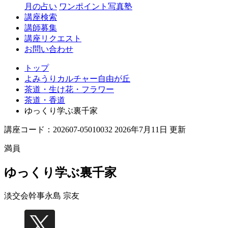
丘
月の占い
ワンポイント写真塾
講座検索
講師募集
講座リクエスト
お問い合わせ
トップ
よみうりカルチャー自由が丘
茶道・生け花・フラワー
茶道・香道
ゆっくり学ぶ裏千家
講座コード：202607-05010032 2026年7月11日 更新
満員
ゆっくり学ぶ裏千家
淡交会幹事
永島 宗友