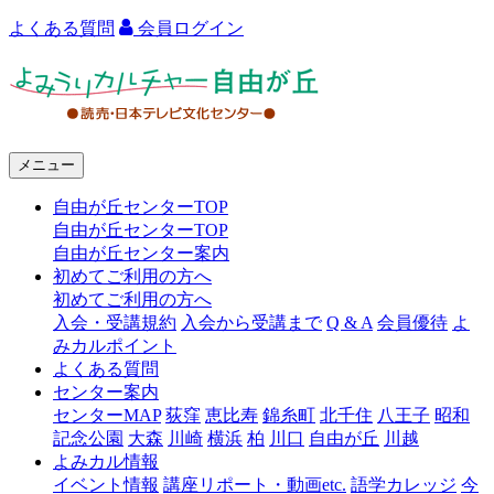
よくある質問
会員ログイン
よ
み
う
メニュー
り
自由が丘センターTOP
カ
自由が丘センターTOP
ル
自由が丘センター案内
初めてご利用の方へ
チ
初めてご利用の方へ
ャ
入会・受講規約
入会から受講まで
Q & A
会員優待
よ
みカルポイント
ー
よくある質問
センター案内
自
センターMAP
荻窪
恵比寿
錦糸町
北千住
八王子
昭和
由
記念公園
大森
川崎
横浜
柏
川口
自由が丘
川越
よみカル情報
が
イベント情報
講座リポート・動画etc.
語学カレッジ
今