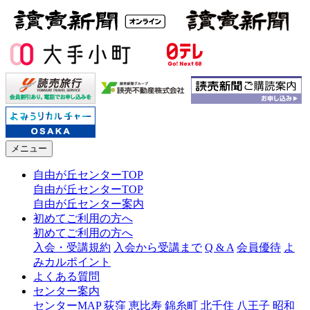
メニュー
自由が丘センターTOP
自由が丘センターTOP
自由が丘センター案内
初めてご利用の方へ
初めてご利用の方へ
入会・受講規約
入会から受講まで
Q & A
会員優待
よ
みカルポイント
よくある質問
センター案内
センターMAP
荻窪
恵比寿
錦糸町
北千住
八王子
昭和