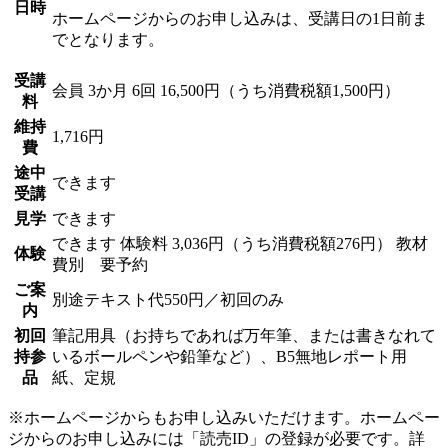
日時
ホームページからのお申し込みは、受講日の1日前ま
でとなります。
受講
会員
3か月 6回 16,500円（うち消費税額1,500円）
料
維持
1,716円
費
途中
できます
受講
見学
できます
できます
体験料
3,036円（うち消費税額276円）
教材
体験
費別 要予約
ご案
別途テキスト代550円／初回のみ
内
初回
筆記用具（お持ちであれば万年筆、または書きなれて
持参
いるボールペンや鉛筆など）、B5無地レポート用
品
紙、定規
※ホームページからもお申し込みいただけます。ホームペー
ジからのお申し込みには「読売ID」の登録が必要です。詳