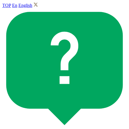
TOP
En
English