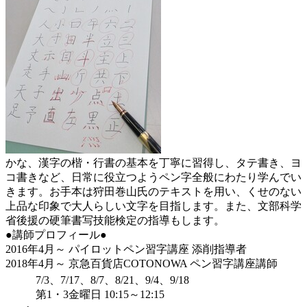
かな、漢字の楷・行書の基本を丁寧に習得し、タテ書き、ヨ
コ書きなど、日常に役立つようペン字全般にわたり学んでい
きます。お手本は狩田巻山氏のテキストを用い、くせのない
上品な印象で大人らしい文字を目指します。また、文部科学
省後援の硬筆書写技能検定の指導もします。
●講師プロフィール●
2016年4月～ パイロットペン習字講座 添削指導者
2018年4月～ 京急百貨店COTONOWA ペン習字講座講師
7/3、7/17、8/7、8/21、9/4、9/18
第1・3金曜日 10:15～12:15