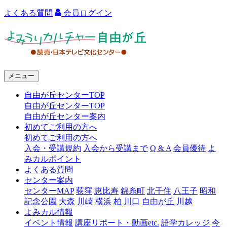
よくある質問
会員ログイン
よ
み
う
メニュー
り
自由が丘センターTOP
カ
自由が丘センターTOP
ル
自由が丘センター案内
初めてご利用の方へ
チ
初めてご利用の方へ
ャ
入会・受講規約
入会から受講まで
Q & A
会員優待
よ
みカルポイント
ー
よくある質問
センター案内
自
センターMAP
荻窪
恵比寿
錦糸町
北千住
八王子
昭和
由
記念公園
大森
川崎
横浜
柏
川口
自由が丘
川越
よみカル情報
が
イベント情報
講座リポート・動画etc.
語学カレッジ
今