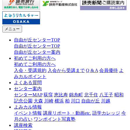
メニュー
自由が丘センターTOP
自由が丘センターTOP
自由が丘センター案内
初めてご利用の方へ
初めてご利用の方へ
入会・受講規約
入会から受講まで
Q & A
会員優待
よ
みカルポイント
よくある質問
センター案内
センターMAP
荻窪
恵比寿
錦糸町
北千住
八王子
昭和
記念公園
大森
川崎
横浜
柏
川口
自由が丘
川越
よみカル情報
イベント情報
講座リポート・動画etc.
語学カレッジ
今
月の占い
ワンポイント写真塾
講座検索