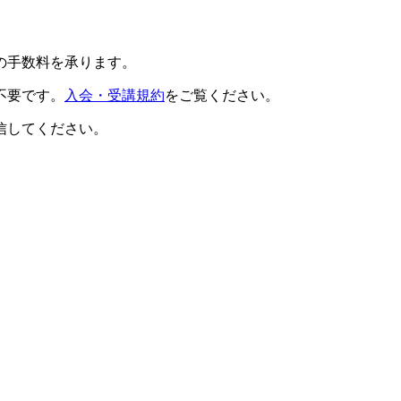
の手数料を承ります。
不要です。
入会・受講規約
をご覧ください。
信してください。