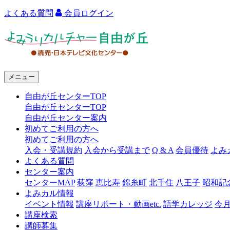
よくある質問
会員ログイン
よ
み
う
メニュー
り
自由が丘センターTOP
カ
自由が丘センターTOP
ル
自由が丘センター案内
初めてご利用の方へ
チ
初めてご利用の方へ
ャ
入会・受講規約
入会から受講まで
Q & A
会員優待
よみ
よくある質問
ー
センター案内
センターMAP
荻窪
恵比寿
錦糸町
北千住
八王子
昭和記
自
よみカル情報
由
イベント情報
講座リポート・動画etc.
語学カレッジ
今
講座検索
が
講師募集