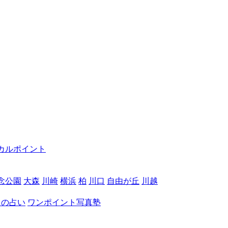
カルポイント
念公園
大森
川崎
横浜
柏
川口
自由が丘
川越
月の占い
ワンポイント写真塾