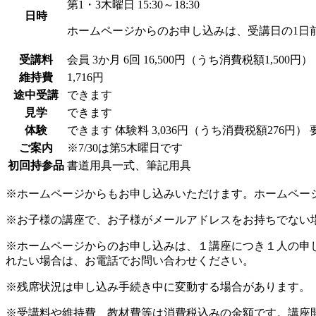
第1・3木曜日 15:30～18:30
日時
ホームページからのお申し込みは、受講日の1日
受講料
会員
3か月 6回 16,500円（うち消費税額1,500円）
維持費
1,716円
途中受講
できます
見学
できます
体験
できます
体験料
3,036円（うち消費税額276円）
ご案内
※7/30は第5木曜日です
初回持参品
書道用具一式、筆記用具
※ホームページからもお申し込みいただけます。ホームペー
※お子様の講座で、お子様がメールアドレスをお持ちでない
※ホームページからのお申し込みは、１講座につき１人の申
れたい場合は、お電話でお問い合わせください。
※残席状況は申し込み手続き中に変動する場合があります。
※受講料や維持費、教材費等は消費税込みの金額です。講座