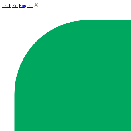
TOP
En
English