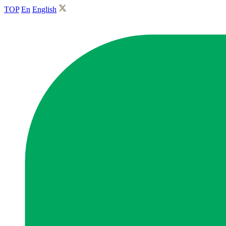
TOP
En
English