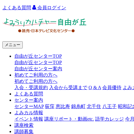
よくある質問
会員ログイン
よ
み
う
メニュー
り
自由が丘センターTOP
カ
自由が丘センターTOP
ル
自由が丘センター案内
初めてご利用の方へ
チ
初めてご利用の方へ
ャ
入会・受講規約
入会から受講まで
Q & A
会員優待
よみ
よくある質問
ー
センター案内
センターMAP
荻窪
恵比寿
錦糸町
北千住
八王子
昭和記
自
よみカル情報
由
イベント情報
講座リポート・動画etc.
語学カレッジ
今
講座検索
が
講師募集