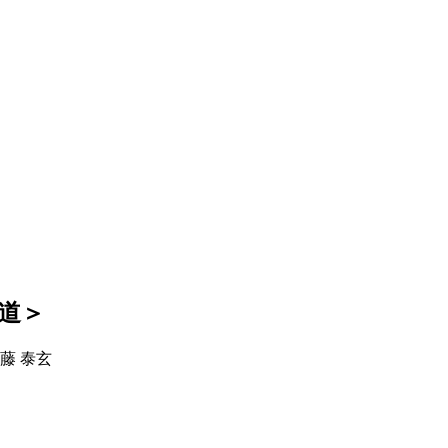
道＞
藤 泰玄