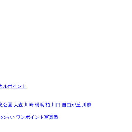
カルポイント
念公園
大森
川崎
横浜
柏
川口
自由が丘
川越
月の占い
ワンポイント写真塾