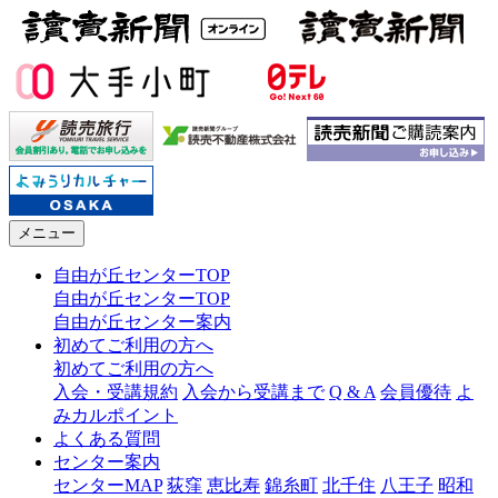
メニュー
自由が丘センターTOP
自由が丘センターTOP
自由が丘センター案内
初めてご利用の方へ
初めてご利用の方へ
入会・受講規約
入会から受講まで
Q & A
会員優待
よ
みカルポイント
よくある質問
センター案内
センターMAP
荻窪
恵比寿
錦糸町
北千住
八王子
昭和