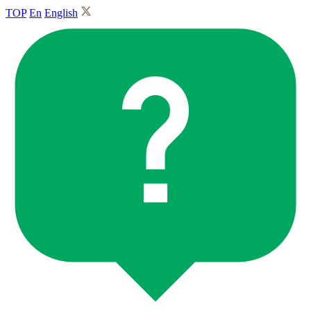
TOP
En
English