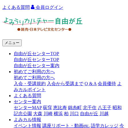
よくある質問
会員ログイン
よ
み
う
メニュー
り
自由が丘センターTOP
カ
自由が丘センターTOP
ル
自由が丘センター案内
初めてご利用の方へ
チ
初めてご利用の方へ
ャ
入会・受講規約
入会から受講まで
Q & A
会員優待
よ
みカルポイント
ー
よくある質問
センター案内
自
センターMAP
荻窪
恵比寿
錦糸町
北千住
八王子
昭和
由
記念公園
大森
川崎
横浜
柏
川口
自由が丘
川越
よみカル情報
が
イベント情報
講座リポート・動画etc.
語学カレッジ
今