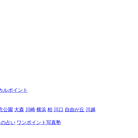
カルポイント
念公園
大森
川崎
横浜
柏
川口
自由が丘
川越
月の占い
ワンポイント写真塾