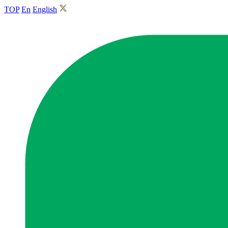
TOP
En
English