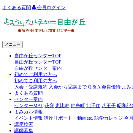
よくある質問
会員ログイン
よ
み
う
メニュー
り
自由が丘センターTOP
カ
自由が丘センターTOP
ル
自由が丘センター案内
初めてご利用の方へ
チ
初めてご利用の方へ
ャ
入会・受講規約
入会から受講まで
Q & A
会員優待
よみ
よくある質問
ー
センター案内
センターMAP
荻窪
恵比寿
錦糸町
北千住
八王子
昭和記
自
よみカル情報
由
イベント情報
講座リポート・動画etc.
語学カレッジ
今
講座検索
が
講師募集