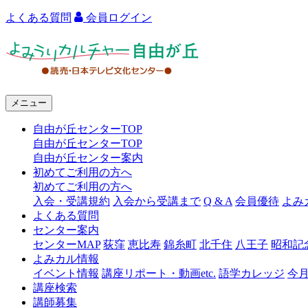
よくある質問
会員ログイン
よ
み
う
メニュー
り
自由が丘センターTOP
カ
自由が丘センターTOP
ル
自由が丘センター案内
初めてご利用の方へ
チ
初めてご利用の方へ
ャ
入会・受講規約
入会から受講まで
Q & A
会員優待
よみ
よくある質問
ー
センター案内
センターMAP
荻窪
恵比寿
錦糸町
北千住
八王子
昭和記
自
よみカル情報
由
イベント情報
講座リポート・動画etc.
語学カレッジ
今
講座検索
が
講師募集