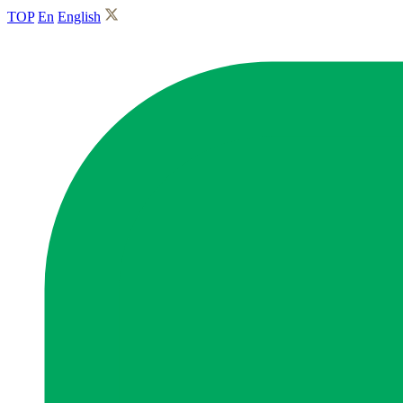
TOP
En
English