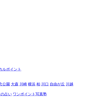
カルポイント
念公園
大森
川崎
横浜
柏
川口
自由が丘
川越
月の占い
ワンポイント写真塾