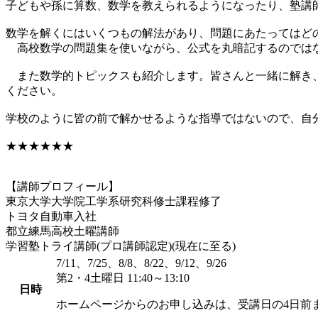
子どもや孫に算数、数学を教えられるようになったり、塾講
数学を解くにはいくつもの解法があり、問題にあたってはど
高校数学の問題集を使いながら、公式を丸暗記するのではな
また数学的トピックスも紹介します。皆さんと一緒に解き、
ください。
学校のように皆の前で解かせるような指導ではないので、自
★★★★★★
【講師プロフィール】
東京大学大学院工学系研究科修士課程修了
トヨタ自動車入社
都立練馬高校土曜講師
学習塾トライ講師(プロ講師認定)(現在に至る)
7/11、7/25、8/8、8/22、9/12、9/26
第2・4土曜日 11:40～13:10
日時
ホームページからのお申し込みは、受講日の4日前