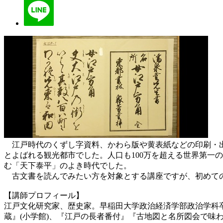
江戸時代のくずし字資料、かわら版や黄表紙などの印刷・出
とよばれる観光都市でした。人口も100万を超える世界第一
む「天下泰平」のよき時代でした。
古文書を読んでみたい方を対象とする講座ですが、初めての
【講師プロフィール】
江戸文化研究家、歴史家。早稲田大学政治経済学部政治学科
蔵』(小学館)、『江戸の長者番付』『古地図と名所図会で味わ