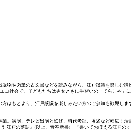
版物や肉筆の古文書などを読みながら、江戸談議を楽しむ講座
のエコ社会で、子どもたちは男女ともに手習いの「てらこや」
方はもとより、江戸談議を楽しみたい方のご参加も歓迎しま
卒業。講演、テレビ出演と監修、時代考証、著述など幅広く活
う 江戸の落語』(以上、青春新書)、『書いておぼえる江戸のく