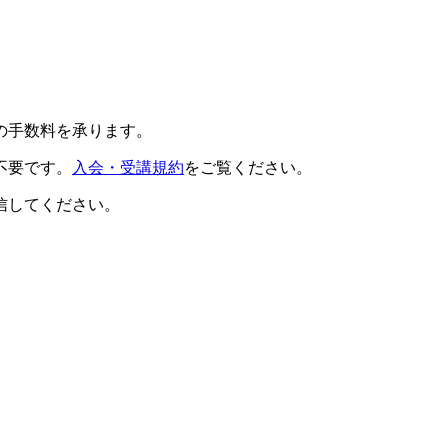
の手数料を承ります。
不要です。
入会・受講規約
をご覧ください。
信してください。