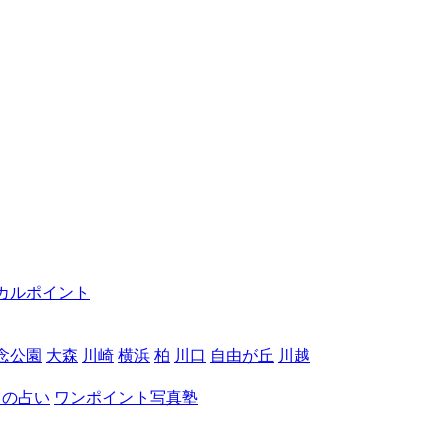
カルポイント
念公園
大森
川崎
横浜
柏
川口
自由が丘
川越
月の占い
ワンポイント写真塾