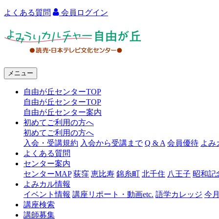
よくある質問
会員ログイン
よ
み
う
メニュー
り
自由が丘センターTOP
カ
自由が丘センターTOP
ル
自由が丘センター案内
初めてご利用の方へ
チ
初めてご利用の方へ
ャ
入会・受講規約
入会から受講まで
Q & A
会員優待
よみ
よくある質問
ー
センター案内
センターMAP
荻窪
恵比寿
錦糸町
北千住
八王子
昭和記
自
よみカル情報
由
イベント情報
講座リポート・動画etc.
語学カレッジ
今
講座検索
が
講師募集