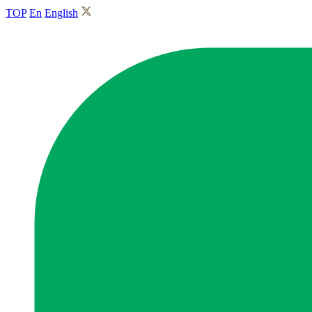
TOP
En
English