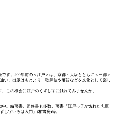
です。200年前の＜江戸＞は、京都・大坂とともに＜三都＞
に通い、出版はもとより、歌舞伎や落語などを文化として楽し
す。この機会に江戸のくずし字に触れてみませんか。
動中。編著書、監修書も多数。著書『江戸っ子が惚れた忠臣
ずし字いろは入門』(柏書房)等。