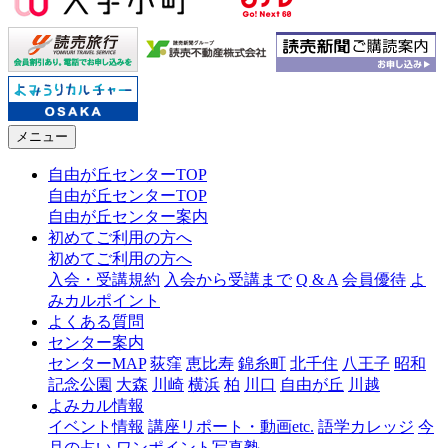
メニュー
自由が丘センターTOP
自由が丘センターTOP
自由が丘センター案内
初めてご利用の方へ
初めてご利用の方へ
入会・受講規約
入会から受講まで
Q & A
会員優待
よ
みカルポイント
よくある質問
センター案内
センターMAP
荻窪
恵比寿
錦糸町
北千住
八王子
昭和
記念公園
大森
川崎
横浜
柏
川口
自由が丘
川越
よみカル情報
イベント情報
講座リポート・動画etc.
語学カレッジ
今
月の占い
ワンポイント写真塾