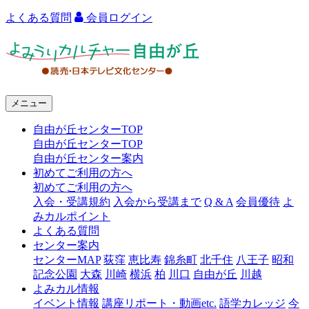
よくある質問
会員ログイン
よ
み
う
メニュー
り
自由が丘センターTOP
カ
自由が丘センターTOP
ル
自由が丘センター案内
初めてご利用の方へ
チ
初めてご利用の方へ
ャ
入会・受講規約
入会から受講まで
Q & A
会員優待
よ
みカルポイント
ー
よくある質問
センター案内
自
センターMAP
荻窪
恵比寿
錦糸町
北千住
八王子
昭和
由
記念公園
大森
川崎
横浜
柏
川口
自由が丘
川越
よみカル情報
が
イベント情報
講座リポート・動画etc.
語学カレッジ
今