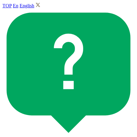
TOP
En
English