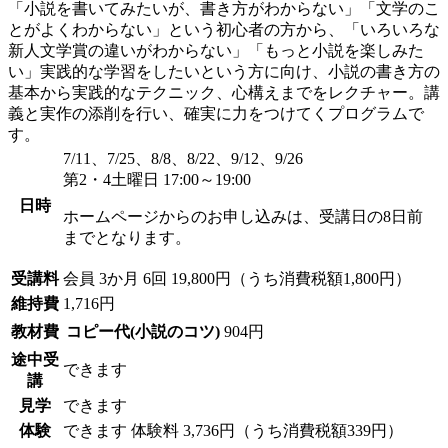
「小説を書いてみたいが、書き方がわからない」「文学のこ
とがよくわからない」という初心者の方から、「いろいろな
新人文学賞の違いがわからない」「もっと小説を楽しみた
い」実践的な学習をしたいという方に向け、小説の書き方の
基本から実践的なテクニック、心構えまでをレクチャー。講
義と実作の添削を行い、確実に力をつけてくプログラムで
す。
7/11、7/25、8/8、8/22、9/12、9/26
第2・4土曜日 17:00～19:00
日時
ホームページからのお申し込みは、受講日の8日前
までとなります。
受講料
会員
3か月 6回 19,800円（うち消費税額1,800円）
維持費
1,716円
教材費
コピー代(小説のコツ)
904円
途中受
できます
講
見学
できます
体験
できます
体験料
3,736円（うち消費税額339円）