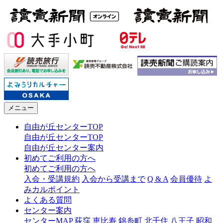
メニュー
自由が丘センターTOP
自由が丘センターTOP
自由が丘センター案内
初めてご利用の方へ
初めてご利用の方へ
入会・受講規約
入会から受講まで
Q & A
会員優待
よ
みカルポイント
よくある質問
センター案内
センターMAP
荻窪
恵比寿
錦糸町
北千住
八王子
昭和