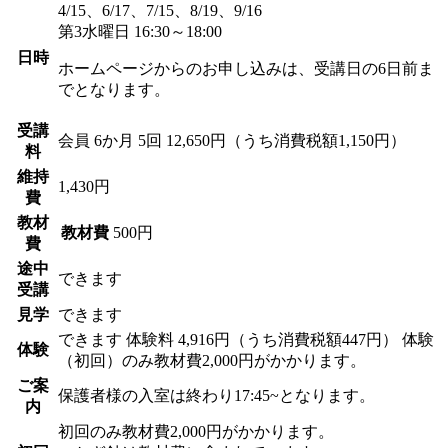
4/15、6/17、7/15、8/19、9/16
第3水曜日 16:30～18:00
日時
ホームページからのお申し込みは、受講日の6日前ま
でとなります。
受講
会員
6か月 5回 12,650円（うち消費税額1,150円）
料
維持
1,430円
費
教材
教材費
500円
費
途中
できます
受講
見学
できます
できます
体験料
4,916円（うち消費税額447円）
体験
体験
（初回）のみ教材費2,000円がかかります。
ご案
保護者様の入室は終わり17:45~となります。
内
初回のみ教材費2,000円がかかります。