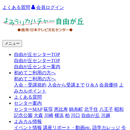
よくある質問
会員ログイン
よ
み
う
メニュー
り
自由が丘センターTOP
カ
自由が丘センターTOP
ル
自由が丘センター案内
初めてご利用の方へ
チ
初めてご利用の方へ
ャ
入会・受講規約
入会から受講まで
Q & A
会員優待
よ
みカルポイント
ー
よくある質問
センター案内
自
センターMAP
荻窪
恵比寿
錦糸町
北千住
八王子
昭和
由
記念公園
大森
川崎
横浜
柏
川口
自由が丘
川越
よみカル情報
が
イベント情報
講座リポート・動画etc.
語学カレッジ
今