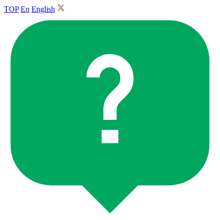
TOP
En
English