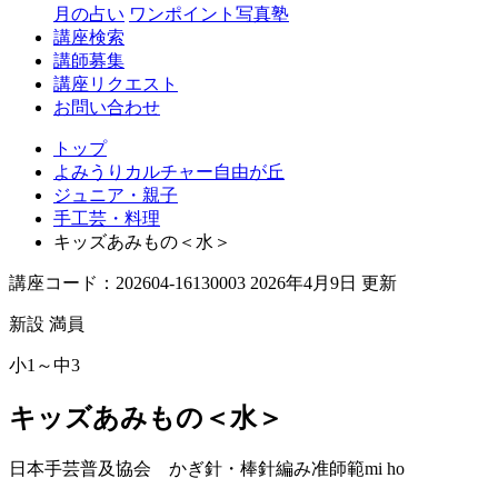
丘
月の占い
ワンポイント写真塾
講座検索
講師募集
講座リクエスト
お問い合わせ
トップ
よみうりカルチャー自由が丘
ジュニア・親子
手工芸・料理
キッズあみもの＜水＞
講座コード：202604-16130003 2026年4月9日 更新
新設
満員
小1～中3
キッズあみもの＜水＞
日本手芸普及協会 かぎ針・棒針編み准師範
mi ho