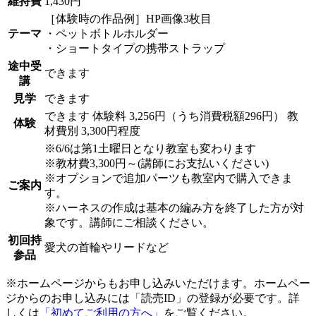
維持費
1,430円
［体験時の作品例］HP画像3枚目
テーマ
・ペットボトルホルダー
・ショートタイプの携帯ストラップ
途中受
できます
講
見学
できます
できます
体験料
3,256円（うち消費税額296円）
教
体験
材費別 3,300円程度
※6/6は第1土曜日となり教室も変わります
※教材費3,300円～(講師にお支払いください)
※オプションで追加パーツも教室内で購入できま
ご案内
す。
※ハーネスの作成は基本の編み方を終了した方が対
象です。講師にご相談ください。
初回持
愛犬の首輪やリードなど
参品
※ホームページからもお申し込みいただけます。ホームペー
ジからのお申し込みには「読売ID」の登録が必要です。詳
しくは
「初めてご利用の方へ」
をご覧ください。