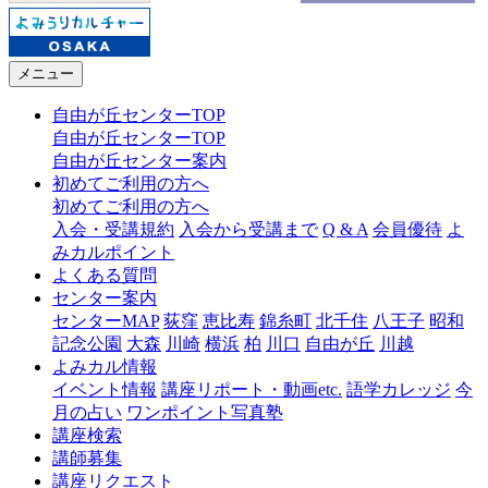
メニュー
自由が丘センターTOP
自由が丘センターTOP
自由が丘センター案内
初めてご利用の方へ
初めてご利用の方へ
入会・受講規約
入会から受講まで
Q & A
会員優待
よ
みカルポイント
よくある質問
センター案内
センターMAP
荻窪
恵比寿
錦糸町
北千住
八王子
昭和
記念公園
大森
川崎
横浜
柏
川口
自由が丘
川越
よみカル情報
イベント情報
講座リポート・動画etc.
語学カレッジ
今
月の占い
ワンポイント写真塾
講座検索
講師募集
講座リクエスト