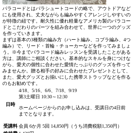
パラコードとはパラシュートコードの略で、アウトドアなど
にも使用され、丈夫ながらも編みやすくアレンジしやすいの
が特徴の紐です。耐久性に優れ軽量なアメリカ製のパラコー
ドとこだわりのパーツを組み合わせて、世界に一つのグッズ
を作っていきます。
まずは基本の3種類の編み方（ハート編み、コブラ編み、4つ
編み）で、リード・首輪・チョーカーなどを作ってみましょ
う。※今までパラコード編みレッスンを受講したことがある
方は、講師にご相談ください。基本的なスキルを身につけな
がら、愛犬の個性に合わせた愛情たっぷりのグッズを作って
みませんか。贈る相手の好みに合わせたプレゼントとして、
また、愛犬グッズとお揃いにした携帯ストラップなどを作る
のもお勧めです。
4/18、5/16、6/6、7/18、9/19
第3土曜日 10:30～12:30
日時
ホームページからのお申し込みは、受講日の4日前
までとなります。
受講料
会員
6か月 5回 14,850円（うち消費税額1,350円）