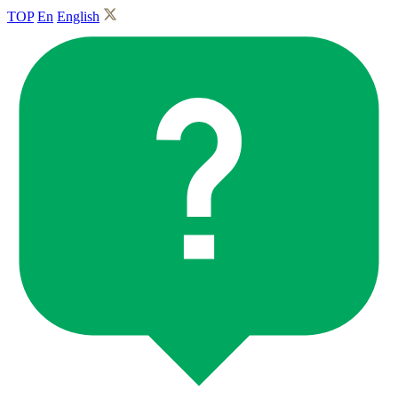
TOP
En
English