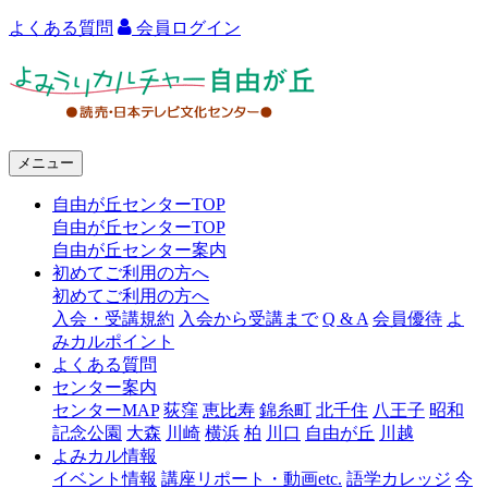
よくある質問
会員ログイン
よ
み
う
メニュー
り
自由が丘センターTOP
カ
自由が丘センターTOP
ル
自由が丘センター案内
初めてご利用の方へ
チ
初めてご利用の方へ
ャ
入会・受講規約
入会から受講まで
Q & A
会員優待
よ
みカルポイント
ー
よくある質問
センター案内
自
センターMAP
荻窪
恵比寿
錦糸町
北千住
八王子
昭和
由
記念公園
大森
川崎
横浜
柏
川口
自由が丘
川越
よみカル情報
が
イベント情報
講座リポート・動画etc.
語学カレッジ
今