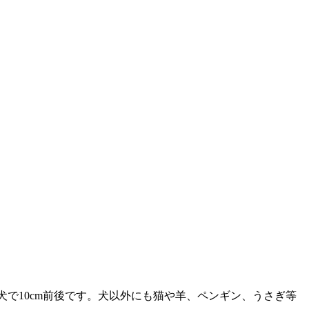
犬で10cm前後です。犬以外にも猫や羊、ペンギン、うさぎ等