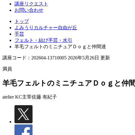
丘
講座リクエスト
お問い合わせ
トップ
よみうりカルチャー自由が丘
手芸
フェルト・結び手芸・水引
羊毛フェルトのミニチュアＤｏｇと仲間達
講座コード：202604-13710005 2026年5月26日 更新
満員
羊毛フェルトのミニチュアＤｏｇと仲
atelier KC主宰
佐藤 有紀子