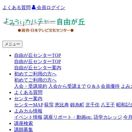
よくある質問
会員ログイン
よ
み
う
メニュー
り
自由が丘センターTOP
カ
自由が丘センターTOP
ル
自由が丘センター案内
初めてご利用の方へ
チ
初めてご利用の方へ
ャ
入会・受講規約
入会から受講まで
Q & A
会員優待
よみ
よくある質問
ー
センター案内
センターMAP
荻窪
恵比寿
錦糸町
北千住
八王子
昭和記
自
よみカル情報
由
イベント情報
講座リポート・動画etc.
語学カレッジ
今
講座検索
が
講師募集