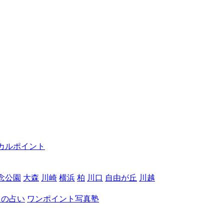
カルポイント
念公園
大森
川崎
横浜
柏
川口
自由が丘
川越
月の占い
ワンポイント写真塾