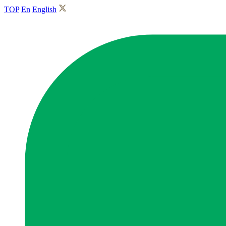
TOP
En
English