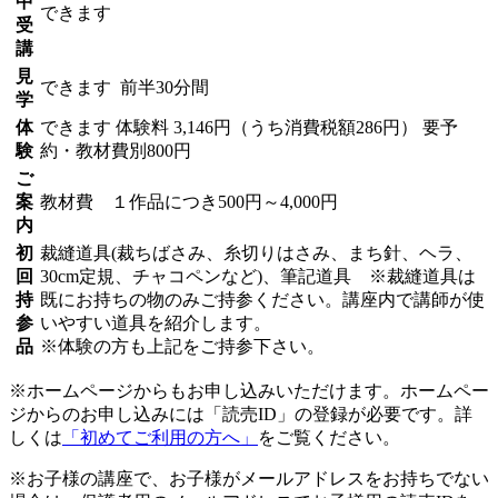
中
できます
受
講
見
できます
前半30分間
学
体
できます
体験料
3,146円（うち消費税額286円）
要予
験
約・教材費別800円
ご
案
教材費 １作品につき500円～4,000円
内
初
裁縫道具(裁ちばさみ、糸切りはさみ、まち針、ヘラ、
回
30cm定規、チャコペンなど)、筆記道具 ※裁縫道具は
持
既にお持ちの物のみご持参ください。講座内で講師が使
参
いやすい道具を紹介します。
品
※体験の方も上記をご持参下さい。
※ホームページからもお申し込みいただけます。ホームペー
ジからのお申し込みには「読売ID」の登録が必要です。詳
しくは
「初めてご利用の方へ」
をご覧ください。
※お子様の講座で、お子様がメールアドレスをお持ちでない