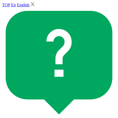
TOP
En
English