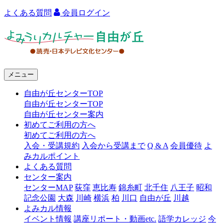
よくある質問
会員ログイン
よ
み
う
メニュー
り
自由が丘センターTOP
カ
自由が丘センターTOP
ル
自由が丘センター案内
初めてご利用の方へ
チ
初めてご利用の方へ
ャ
入会・受講規約
入会から受講まで
Q & A
会員優待
よ
みカルポイント
ー
よくある質問
センター案内
自
センターMAP
荻窪
恵比寿
錦糸町
北千住
八王子
昭和
由
記念公園
大森
川崎
横浜
柏
川口
自由が丘
川越
よみカル情報
が
イベント情報
講座リポート・動画etc.
語学カレッジ
今