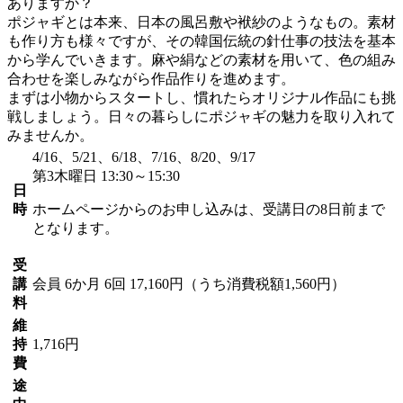
ありますか？
ポジャギとは本来、日本の風呂敷や袱紗のようなもの。素材
も作り方も様々ですが、その韓国伝統の針仕事の技法を基本
から学んでいきます。麻や絹などの素材を用いて、色の組み
合わせを楽しみながら作品作りを進めます。
まずは小物からスタートし、慣れたらオリジナル作品にも挑
戦しましょう。日々の暮らしにポジャギの魅力を取り入れて
みませんか。
4/16、5/21、6/18、7/16、8/20、9/17
第3木曜日 13:30～15:30
日
時
ホームページからのお申し込みは、受講日の8日前まで
となります。
受
講
会員
6か月 6回 17,160円（うち消費税額1,560円）
料
維
持
1,716円
費
途