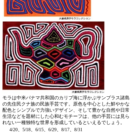
モラは中米パナマ共和国のカリブ海に浮かぶサンブラス諸島
の先住民クナ族の民族手芸です。原色を中心とした鮮やかな
配色とシンプルで力強いデザイン、そして豊かな自然や日常
生活などを題材にした心和むモチーフは、他の手芸には見ら
れない一種独特な世界を形成しているといえるでしょう。
4/20、5/18、6/15、6/29、8/17、8/31