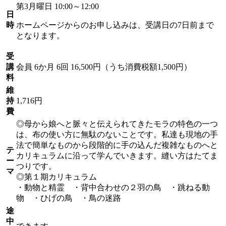
第3月曜日 10:00～12:00
日
時
ホームページからのお申し込みは、受講日の7日前まで
となります。
受
講
会員
6か月 6回 16,500円（うち消費税額1,500円）
料
維
持
1,716円
費
◎母から娘へと脈々と伝えられてきたモラの特色の一つ
は、布の使い方に無駄のないことです。私達も現地の手
法で簡単なものから段階的に手の込んだ複雑なものへと
テ
カリキュラムに沿って学んでいきます。縫い方はたてま
ー
つりです。
マ
◎第１期カリキュラム
・動物と精霊 ・背中合わせの２羽の鳥 ・跳ねる動
物 ・ひげの鳥 ・鳥の迷路
途
中