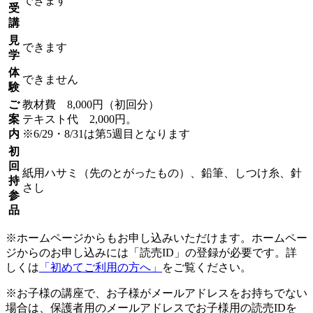
できます
受
講
見
できます
学
体
できません
験
ご
教材費 8,000円（初回分）
案
テキスト代 2,000円。
内
※6/29・8/31は第5週目となります
初
回
紙用ハサミ（先のとがったもの）、鉛筆、しつけ糸、針
持
さし
参
品
※ホームページからもお申し込みいただけます。ホームペー
ジからのお申し込みには「読売ID」の登録が必要です。詳
しくは
「初めてご利用の方へ」
をご覧ください。
※お子様の講座で、お子様がメールアドレスをお持ちでない
場合は、保護者用のメールアドレスでお子様用の読売IDを