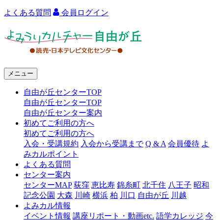
よくある質問
会員ログイン
よ
み
う
メニュー
り
自由が丘センターTOP
カ
自由が丘センターTOP
ル
自由が丘センター案内
初めてご利用の方へ
チ
初めてご利用の方へ
ャ
入会・受講規約
入会から受講まで
Q & A
会員優待
よ
みカルポイント
ー
よくある質問
センター案内
自
センターMAP
荻窪
恵比寿
錦糸町
北千住
八王子
昭和
由
記念公園
大森
川崎
横浜
柏
川口
自由が丘
川越
よみカル情報
が
イベント情報
講座リポート・動画etc.
語学カレッジ
今