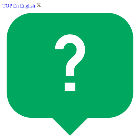
TOP
En
English