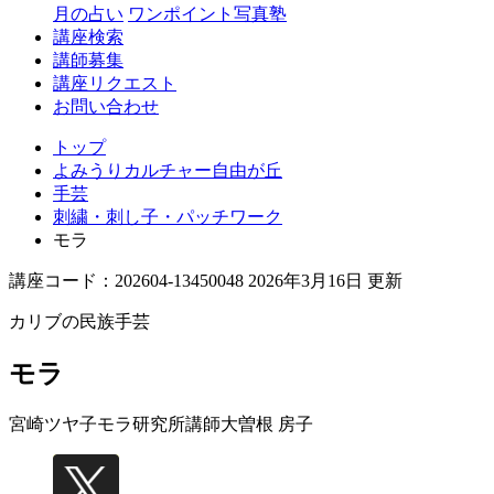
丘
月の占い
ワンポイント写真塾
講座検索
講師募集
講座リクエスト
お問い合わせ
トップ
よみうりカルチャー自由が丘
手芸
刺繍・刺し子・パッチワーク
モラ
講座コード：202604-13450048 2026年3月16日 更新
カリブの民族手芸
モラ
宮崎ツヤ子モラ研究所講師
大曽根 房子