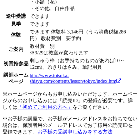
・小額（花）
・その他、自由作品
途中受講
できます
見学
できます
できます
体験料
3,146円（うち消費税額286
体験
円）
教材費別 要予約
教材費 別
ご案内
※9/29は教室が変わります
刺しゅう枠（お手持ちのものがあれば10～
初回持参品
12cm)、糸きりはさみ、筆記用具
講師ホーム
http://www.totsuka-
shisyu.com/contents/lesson/tokyo/index.htm
ページ
※ホームページからもお申し込みいただけます。ホームペー
ジからのお申し込みには「読売ID」の登録が必要です。詳
しくは
「初めてご利用の方へ」
をご覧ください。
※お子様の講座で、お子様がメールアドレスをお持ちでない
場合は、保護者用のメールアドレスでお子様用の読売IDを
登録できます。
お子様の受講申し込みをする方法