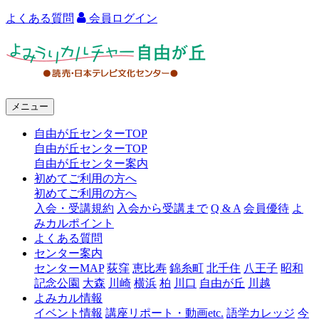
よくある質問
会員ログイン
よ
み
う
メニュー
り
自由が丘センターTOP
カ
自由が丘センターTOP
ル
自由が丘センター案内
初めてご利用の方へ
チ
初めてご利用の方へ
ャ
入会・受講規約
入会から受講まで
Q & A
会員優待
よ
みカルポイント
ー
よくある質問
センター案内
自
センターMAP
荻窪
恵比寿
錦糸町
北千住
八王子
昭和
由
記念公園
大森
川崎
横浜
柏
川口
自由が丘
川越
よみカル情報
が
イベント情報
講座リポート・動画etc.
語学カレッジ
今