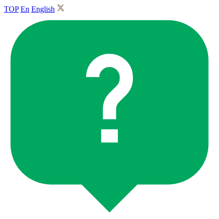
TOP
En
English