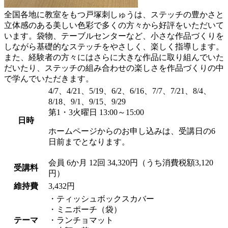
全国各地に教室をもつ戸塚刺しゅうは、ステッチの豊かさと
立体感のある美しい色彩で多くの方々から好評をいただいて
います。袋物、テーブルセンターなど、小さな作品づくりを
しながら基礎的なステッチをやさしく、楽しく指導します。
また、経験者の方々にはさらに大きな作品に取り組んでいた
だいたり、ステッチの組み合わせの楽しさを作品づくりの中
で学んでいただきます。
4/7、4/21、5/19、6/2、6/16、7/7、7/21、8/4、
8/18、9/1、9/15、9/29
第1・3火曜日 13:00～15:00
日時
ホームページからのお申し込みは、受講日の6
日前までとなります。
会員
6か月 12回 34,320円（うち消費税額3,120
受講料
円）
維持費
3,432円
・ティッシュボックスカバー
・ミニポーチ（袋）
テーマ
・ランチョマット