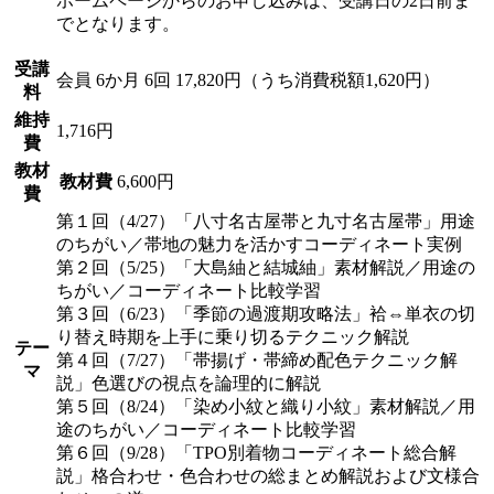
ホームページからのお申し込みは、受講日の2日前ま
でとなります。
受講
会員
6か月 6回 17,820円（うち消費税額1,620円）
料
維持
1,716円
費
教材
教材費
6,600円
費
第１回（4/27）「八寸名古屋帯と九寸名古屋帯」用途
のちがい／帯地の魅力を活かすコーディネート実例
第２回（5/25）「大島紬と結城紬」素材解説／用途の
ちがい／コーディネート比較学習
第３回（6/23）「季節の過渡期攻略法」袷⇔単衣の切
り替え時期を上手に乗り切るテクニック解説
テー
第４回（7/27）「帯揚げ・帯締め配色テクニック解
マ
説」色選びの視点を論理的に解説
第５回（8/24）「染め小紋と織り小紋」素材解説／用
途のちがい／コーディネート比較学習
第６回（9/28）「TPO別着物コーディネート総合解
説」格合わせ・色合わせの総まとめ解説および文様合