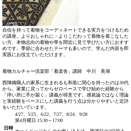
自信を持って着物をコーディネートできる実力をつけるため
の講座。よりおしゃれに・よりこだわって着物を着こなした
い方、本物志向の着物や帯を間近に見て学びたい方におすす
めです。季節に合わせたテーマも多いので、学んだ内容を即
実践にお役立ていただけます。
着物カルチャー倶楽部「着楽舎」講師 中川 美湖
西陣織職人の家系に生まれるも和装に関心を持ったのは30代
から。家業に戻ってからゼロベースで学び始めた経験から
「痒い所に手が届く」講義が得意です。感覚論ではなく理論
と実経験をベースにした講義を行う点は分かりやすいと定評
をいただいています。
4/27、5/25、6/22、7/27、8/24、9/28
第4月曜日 15:30～17:00
日時