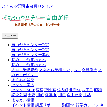
よくある質問
会員ログイン
よ
み
う
メニュー
り
自由が丘センターTOP
カ
自由が丘センターTOP
ル
自由が丘センター案内
初めてご利用の方へ
チ
初めてご利用の方へ
ャ
入会・受講規約
入会から受講まで
Q & A
会員優待
よ
みカルポイント
ー
よくある質問
センター案内
自
センターMAP
荻窪
恵比寿
錦糸町
北千住
八王子
昭和
由
記念公園
大森
川崎
横浜
柏
川口
自由が丘
川越
よみカル情報
が
イベント情報
講座リポート・動画etc.
語学カレッジ
今