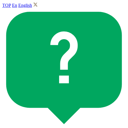
TOP
En
English