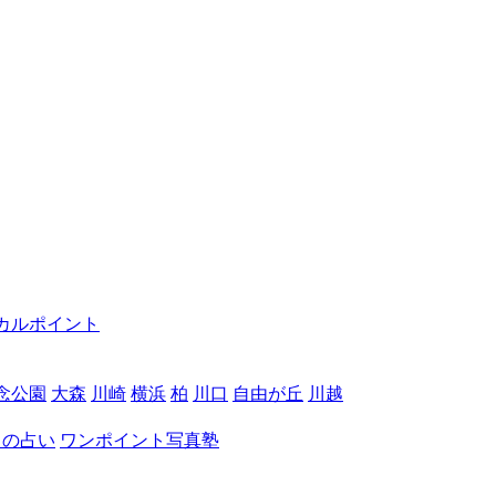
カルポイント
念公園
大森
川崎
横浜
柏
川口
自由が丘
川越
月の占い
ワンポイント写真塾