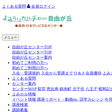
よくある質問
会員ログイン
よ
み
う
メニュー
り
自由が丘センターTOP
カ
自由が丘センターTOP
ル
自由が丘センター案内
初めてご利用の方へ
チ
初めてご利用の方へ
ャ
入会・受講規約
入会から受講まで
Q & A
会員優待
よみ
よくある質問
ー
センター案内
センターMAP
荻窪
恵比寿
錦糸町
北千住
八王子
昭和記
自
よみカル情報
由
イベント情報
講座リポート・動画etc.
語学カレッジ
今
講座検索
が
講師募集