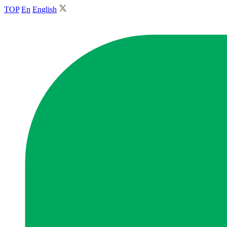
TOP
En
English