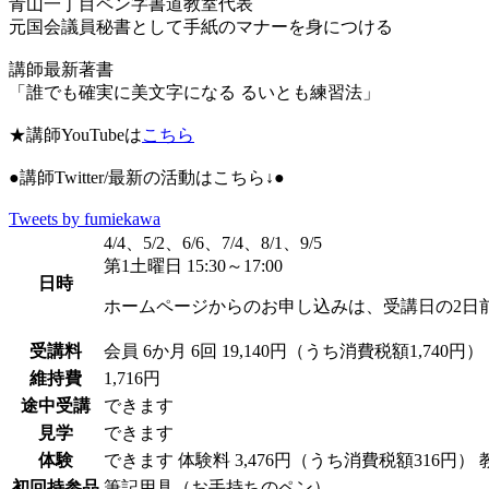
青山一丁目ペン字書道教室代表
元国会議員秘書として手紙のマナーを身につける
講師最新著書
「誰でも確実に美文字になる るいとも練習法」
★講師YouTubeは
こちら
●講師Twitter/最新の活動はこちら↓●
Tweets by fumiekawa
4/4、5/2、6/6、7/4、8/1、9/5
第1土曜日 15:30～17:00
日時
ホームページからのお申し込みは、受講日の2日
受講料
会員
6か月 6回 19,140円（うち消費税額1,740円）
維持費
1,716円
途中受講
できます
見学
できます
体験
できます
体験料
3,476円（うち消費税額316円）
初回持参品
筆記用具（お手持ちのペン）