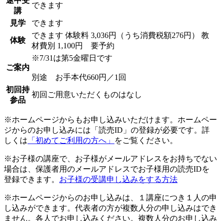
途中受
できます
講
見学
できます
できます
体験料
3,036円（うち消費税額276円）
教
体験
材費別 1,100円 要予約
※7/31は第5金曜日です
ご案内
別途 お手本代660円／1回
初回持
初回ご用意いただくものはなし
参品
※ホームページからもお申し込みいただけます。ホームペー
ジからのお申し込みには「読売ID」の登録が必要です。詳
しくは
「初めてご利用の方へ」
をご覧ください。
※お子様の講座で、お子様がメールアドレスをお持ちでない
場合は、保護者用のメールアドレスでお子様用の読売IDを
登録できます。
お子様の受講申し込みをする方法
※ホームページからのお申し込みは、１講座につき１人の申
し込みができます。代表者の方が複数人分の申し込みはでき
ません。各人でお申し込みください。複数人分のお申し込み