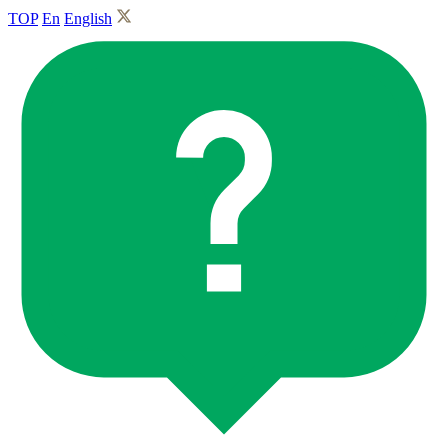
TOP
En
English