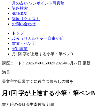
丘
月の占い
ワンポイント写真塾
講座検索
講師募集
講座リクエスト
お問い合わせ
トップ
よみうりカルチャー自由が丘
書道・ペン字
実用書道
月1回 字が上達する小筆・筆ペンB
講座コード：202604-04150024 2026年3月27日 更新
満員
美文字で日常すぐに役立つ暮らしの書を
月1回 字が上達する小筆・筆ペンB
書と絵の会紅会主宰
佐藤 紅輪