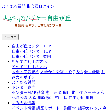
よくある質問
会員ログイン
よ
み
う
メニュー
り
自由が丘センターTOP
カ
自由が丘センターTOP
ル
自由が丘センター案内
初めてご利用の方へ
チ
初めてご利用の方へ
ャ
入会・受講規約
入会から受講まで
Q & A
会員優待
よ
みカルポイント
ー
よくある質問
センター案内
自
センターMAP
荻窪
恵比寿
錦糸町
北千住
八王子
昭和
由
記念公園
大森
川崎
横浜
柏
川口
自由が丘
川越
よみカル情報
が
イベント情報
講座リポート・動画etc.
語学カレッジ
今