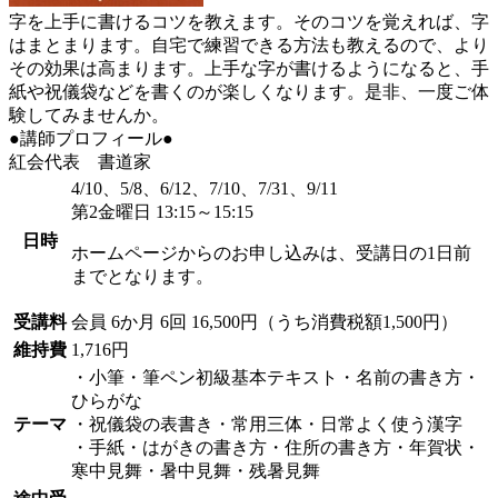
字を上手に書けるコツを教えます。そのコツを覚えれば、字
はまとまります。自宅で練習できる方法も教えるので、より
その効果は高まります。上手な字が書けるようになると、手
紙や祝儀袋などを書くのが楽しくなります。是非、一度ご体
験してみませんか。
●講師プロフィール●
紅会代表 書道家
4/10、5/8、6/12、7/10、7/31、9/11
第2金曜日 13:15～15:15
日時
ホームページからのお申し込みは、受講日の1日前
までとなります。
受講料
会員
6か月 6回 16,500円（うち消費税額1,500円）
維持費
1,716円
・小筆・筆ペン初級基本テキスト・名前の書き方・
ひらがな
テーマ
・祝儀袋の表書き・常用三体・日常よく使う漢字
・手紙・はがきの書き方・住所の書き方・年賀状・
寒中見舞・暑中見舞・残暑見舞