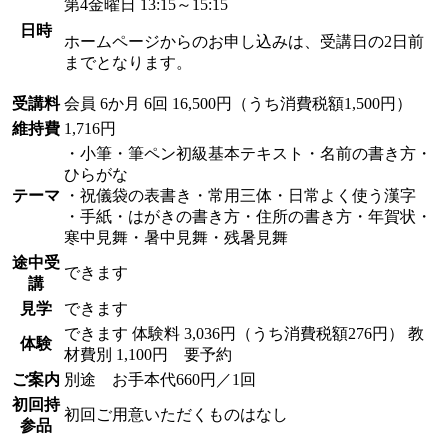
第4金曜日 13:15～15:15
日時
ホームページからのお申し込みは、受講日の2日前
までとなります。
受講料
会員
6か月 6回 16,500円（うち消費税額1,500円）
維持費
1,716円
・小筆・筆ペン初級基本テキスト・名前の書き方・
ひらがな
テーマ
・祝儀袋の表書き・常用三体・日常よく使う漢字
・手紙・はがきの書き方・住所の書き方・年賀状・
寒中見舞・暑中見舞・残暑見舞
途中受
できます
講
見学
できます
できます
体験料
3,036円（うち消費税額276円）
教
体験
材費別 1,100円 要予約
ご案内
別途 お手本代660円／1回
初回持
初回ご用意いただくものはなし
参品