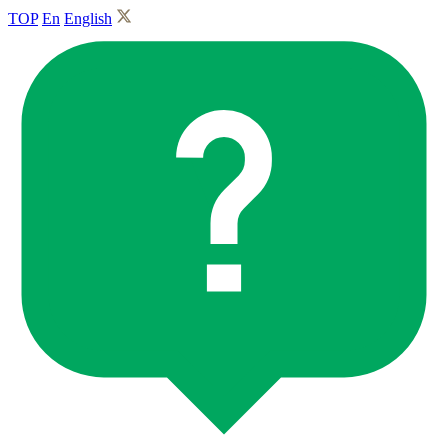
TOP
En
English