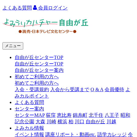
よくある質問
会員ログイン
よ
み
う
メニュー
り
自由が丘センターTOP
カ
自由が丘センターTOP
ル
自由が丘センター案内
初めてご利用の方へ
チ
初めてご利用の方へ
ャ
入会・受講規約
入会から受講まで
Q & A
会員優待
よ
みカルポイント
ー
よくある質問
センター案内
自
センターMAP
荻窪
恵比寿
錦糸町
北千住
八王子
昭和
由
記念公園
大森
川崎
横浜
柏
川口
自由が丘
川越
よみカル情報
が
イベント情報
講座リポート・動画etc.
語学カレッジ
今