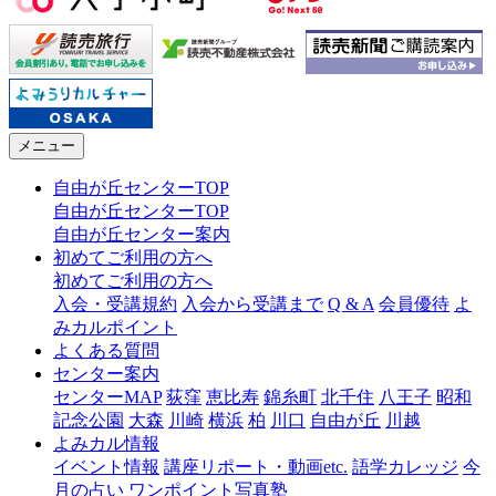
メニュー
自由が丘センターTOP
自由が丘センターTOP
自由が丘センター案内
初めてご利用の方へ
初めてご利用の方へ
入会・受講規約
入会から受講まで
Q & A
会員優待
よ
みカルポイント
よくある質問
センター案内
センターMAP
荻窪
恵比寿
錦糸町
北千住
八王子
昭和
記念公園
大森
川崎
横浜
柏
川口
自由が丘
川越
よみカル情報
イベント情報
講座リポート・動画etc.
語学カレッジ
今
月の占い
ワンポイント写真塾