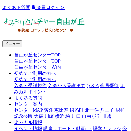
よくある質問
会員ログイン
よ
み
う
メニュー
り
自由が丘センターTOP
カ
自由が丘センターTOP
ル
自由が丘センター案内
初めてご利用の方へ
チ
初めてご利用の方へ
ャ
入会・受講規約
入会から受講まで
Q & A
会員優待
よ
みカルポイント
ー
よくある質問
センター案内
自
センターMAP
荻窪
恵比寿
錦糸町
北千住
八王子
昭和
由
記念公園
大森
川崎
横浜
柏
川口
自由が丘
川越
よみカル情報
が
イベント情報
講座リポート・動画etc.
語学カレッジ
今