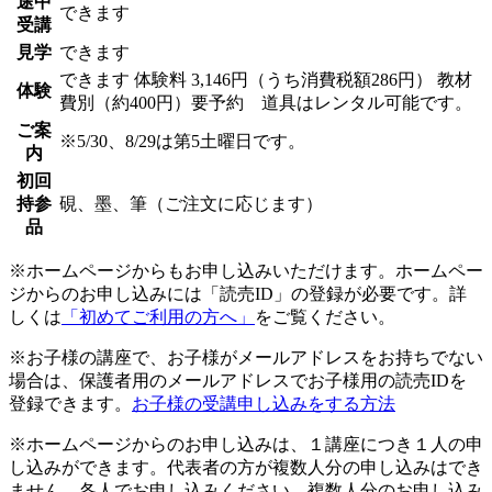
途中
できます
受講
見学
できます
できます
体験料
3,146円（うち消費税額286円）
教材
体験
費別（約400円）要予約 道具はレンタル可能です。
ご案
※5/30、8/29は第5土曜日です。
内
初回
持参
硯、墨、筆（ご注文に応じます）
品
※ホームページからもお申し込みいただけます。ホームペー
ジからのお申し込みには「読売ID」の登録が必要です。詳
しくは
「初めてご利用の方へ」
をご覧ください。
※お子様の講座で、お子様がメールアドレスをお持ちでない
場合は、保護者用のメールアドレスでお子様用の読売IDを
登録できます。
お子様の受講申し込みをする方法
※ホームページからのお申し込みは、１講座につき１人の申
し込みができます。代表者の方が複数人分の申し込みはでき
ません。各人でお申し込みください。複数人分のお申し込み