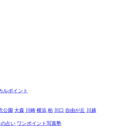
カルポイント
念公園
大森
川崎
横浜
柏
川口
自由が丘
川越
月の占い
ワンポイント写真塾