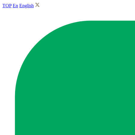
TOP
En
English