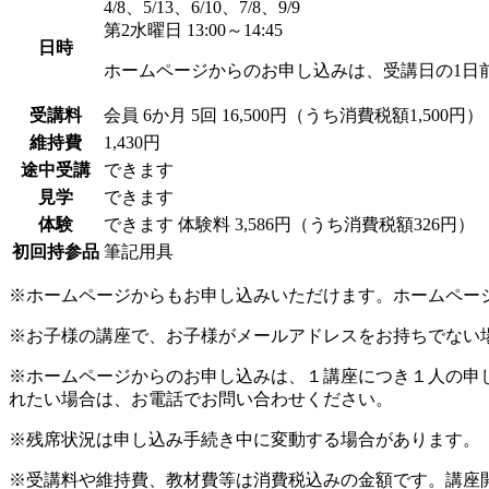
4/8、5/13、6/10、7/8、9/9
第2水曜日 13:00～14:45
日時
ホームページからのお申し込みは、受講日の1日
受講料
会員
6か月 5回 16,500円（うち消費税額1,500円）
維持費
1,430円
途中受講
できます
見学
できます
体験
できます
体験料
3,586円（うち消費税額326円）
初回持参品
筆記用具
※ホームページからもお申し込みいただけます。ホームペー
※お子様の講座で、お子様がメールアドレスをお持ちでない
※ホームページからのお申し込みは、１講座につき１人の申
れたい場合は、お電話でお問い合わせください。
※残席状況は申し込み手続き中に変動する場合があります。
※受講料や維持費、教材費等は消費税込みの金額です。講座