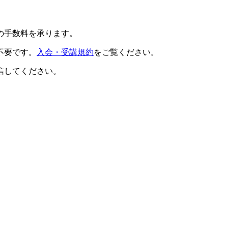
の手数料を承ります。
不要です。
入会・受講規約
をご覧ください。
信してください。