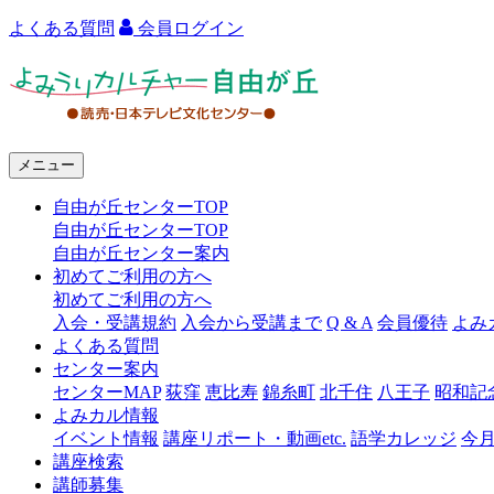
よくある質問
会員ログイン
よ
み
う
メニュー
り
自由が丘センターTOP
カ
自由が丘センターTOP
ル
自由が丘センター案内
初めてご利用の方へ
チ
初めてご利用の方へ
ャ
入会・受講規約
入会から受講まで
Q & A
会員優待
よみ
よくある質問
ー
センター案内
センターMAP
荻窪
恵比寿
錦糸町
北千住
八王子
昭和記
自
よみカル情報
由
イベント情報
講座リポート・動画etc.
語学カレッジ
今
講座検索
が
講師募集