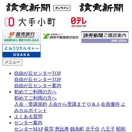
メニュー
自由が丘センターTOP
自由が丘センターTOP
自由が丘センター案内
初めてご利用の方へ
初めてご利用の方へ
入会・受講規約
入会から受講まで
Q & A
会員優待
よ
みカルポイント
よくある質問
センター案内
センターMAP
荻窪
恵比寿
錦糸町
北千住
八王子
昭和