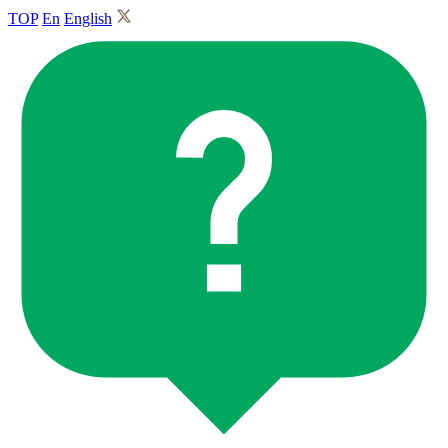
TOP
En
English