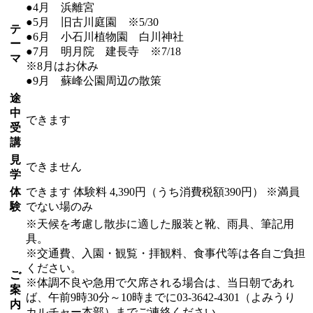
●4月 浜離宮
●5月 旧古川庭園 ※5/30
テ
●6月 小石川植物園 白川神社
ー
●7月 明月院 建長寺 ※7/18
マ
※8月はお休み
●9月 蘇峰公園周辺の散策
途
中
できます
受
講
見
できません
学
体
できます
体験料
4,390円（うち消費税額390円）
※満員
験
でない場のみ
※天候を考慮し散歩に適した服装と靴、雨具、筆記用
具。
※交通費、入園・観覧・拝観料、食事代等は各自ご負担
ください。
ご
※体調不良や急用で欠席される場合は、当日朝であれ
案
ば、午前9時30分～10時までに03-3642-4301（よみうり
内
カルチャー本部）までご連絡ください。