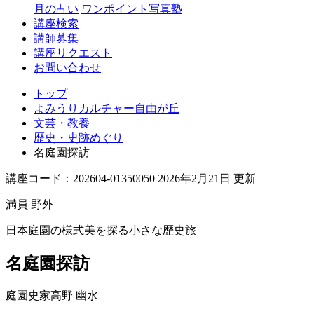
丘
月の占い
ワンポイント写真塾
講座検索
講師募集
講座リクエスト
お問い合わせ
トップ
よみうりカルチャー自由が丘
文芸・教養
歴史・史跡めぐり
名庭園探訪
講座コード：202604-01350050 2026年2月21日 更新
満員
野外
日本庭園の様式美を探る小さな歴史旅
名庭園探訪
庭園史家
高野 幽水