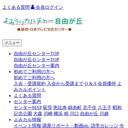
よくある質問
会員ログイン
よ
み
う
メニュー
り
自由が丘センターTOP
カ
自由が丘センターTOP
ル
自由が丘センター案内
初めてご利用の方へ
チ
初めてご利用の方へ
ャ
入会・受講規約
入会から受講まで
Q & A
会員優待
よ
みカルポイント
ー
よくある質問
センター案内
自
センターMAP
荻窪
恵比寿
錦糸町
北千住
八王子
昭和
由
記念公園
大森
川崎
横浜
柏
川口
自由が丘
川越
よみカル情報
が
イベント情報
講座リポート・動画etc.
語学カレッジ
今