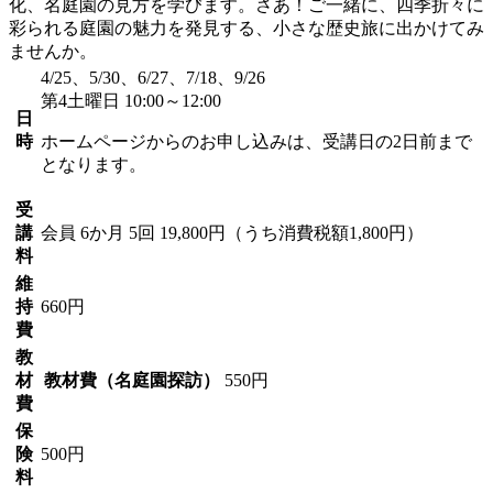
化、名庭園の見方を学びます。さあ！ご一緒に、四季折々に
彩られる庭園の魅力を発見する、小さな歴史旅に出かけてみ
ませんか。
4/25、5/30、6/27、7/18、9/26
第4土曜日 10:00～12:00
日
時
ホームページからのお申し込みは、受講日の2日前まで
となります。
受
講
会員
6か月 5回 19,800円（うち消費税額1,800円）
料
維
持
660円
費
教
材
教材費（名庭園探訪）
550円
費
保
険
500円
料