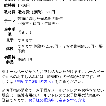
維持費
1,716円
教材費
教材費（源氏）
660円
苦痛に満ちた光源氏の晩年
テーマ
～横笛・鈴虫・夕霧等～
途中受
できます
講
見学
できます
できます
体験料
2,596円（うち消費税額236円）
要
体験
予約
初回持
筆記用具
参品
※ホームページからもお申し込みいただけます。ホームペー
ジからのお申し込みには「読売ID」の登録が必要です。詳
しくは
「初めてご利用の方へ」
をご覧ください。
※お子様の講座で、お子様がメールアドレスをお持ちでない
場合は、保護者用のメールアドレスでお子様用の読売IDを
登録できます。
お子様の受講申し込みをする方法