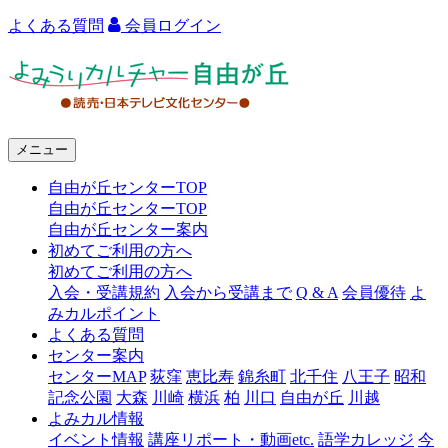
よくある質問
会員ログイン
よ
み
う
メニュー
り
自由が丘センターTOP
カ
自由が丘センターTOP
ル
自由が丘センター案内
初めてご利用の方へ
チ
初めてご利用の方へ
ャ
入会・受講規約
入会から受講まで
Q & A
会員優待
よ
みカルポイント
ー
よくある質問
センター案内
自
センターMAP
荻窪
恵比寿
錦糸町
北千住
八王子
昭和
由
記念公園
大森
川崎
横浜
柏
川口
自由が丘
川越
よみカル情報
が
イベント情報
講座リポート・動画etc.
語学カレッジ
今