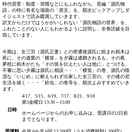
時代背景・制度・習慣などにもふれながら、長編「源氏物
語」の特に有名な場面の「原文」を、順次ピックアップしダ
イジェストで読み鑑賞していきます。
訳文からだけではうかがいしれない「源氏物語の世界」を、
ふれたことのない人にもわかるように説明し、全巻読破を目
指しています。
今期は、女三宮（源氏正妻）との密通後源氏に睨まれ柏木は
死に、その遺愛の「横笛」を夕霧は遺贈されるも、その夜、
夢枕に柏木がたち「その笛を伝えたい人は他に」とつげる、
不審に思い夕霧は源氏に相談・・・「横笛」の巻、源氏の陰
湿な「いじめ」に耐えられず出家した女三宮の、その後の尼
生活を描く・・・「鈴虫」の巻等を、順次よみすすめていき
ます。
4/17、5/15、6/19、7/17、8/21、9/18
第3金曜日 13:30～15:00
日時
ホームページからのお申し込みは、受講日の2日前
までとなります。
受講料
会員
6か月 6回 13,200円（うち消費税額1,200円）