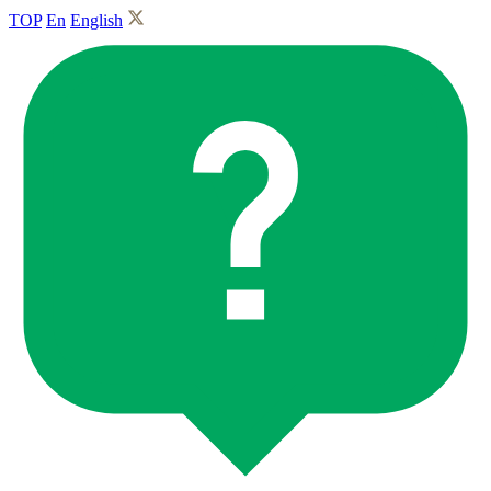
TOP
En
English