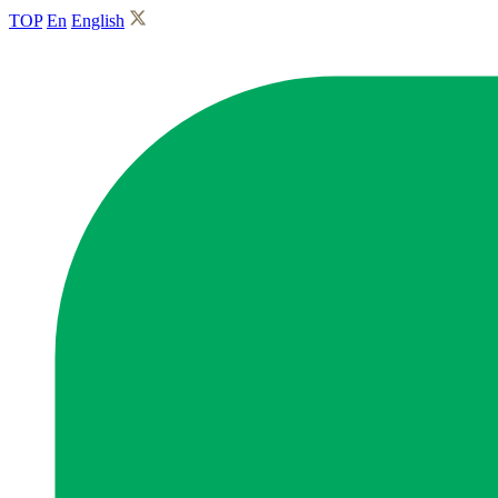
TOP
En
English