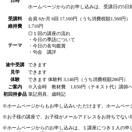
日時
ホームページからのお申し込みは、受講日の5日
受講料
会員
6か月 6回 17,160円（うち消費税額1,560円）
維持費
1,716円
◎１回の講座の流れ
・今日の季語について
テーマ
・今日の名句鑑賞
・句会 講評
途中受講
できます
見学
できます
体験
できます
体験料
3,146円（うち消費税額286円）
ご案内
※入会時 教材費 1,650円（テキスト代）講師
初回持参品
筆記用具、歳時記
※ホームページからもお申し込みいただけます。ホームペー
※お子様の講座で、お子様がメールアドレスをお持ちでない
※ホームページからのお申し込みは、１講座につき１人の申