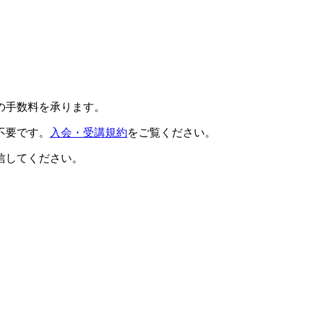
の手数料を承ります。
不要です。
入会・受講規約
をご覧ください。
信してください。