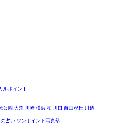
カルポイント
念公園
大森
川崎
横浜
柏
川口
自由が丘
川越
月の占い
ワンポイント写真塾