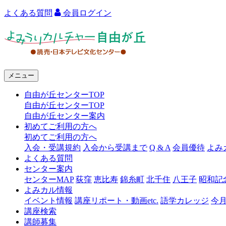
よくある質問
会員ログイン
よ
み
う
メニュー
り
自由が丘センターTOP
カ
自由が丘センターTOP
ル
自由が丘センター案内
初めてご利用の方へ
チ
初めてご利用の方へ
ャ
入会・受講規約
入会から受講まで
Q & A
会員優待
よみ
よくある質問
ー
センター案内
センターMAP
荻窪
恵比寿
錦糸町
北千住
八王子
昭和記
自
よみカル情報
由
イベント情報
講座リポート・動画etc.
語学カレッジ
今
講座検索
が
講師募集