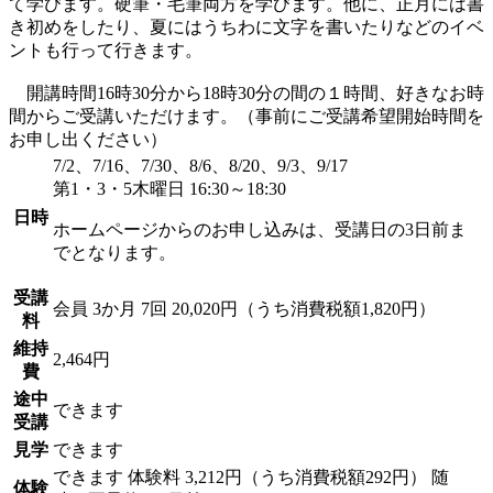
て学びます。硬筆・毛筆両方を学びます。他に、正月には書
き初めをしたり、夏にはうちわに文字を書いたりなどのイベ
ントも行って行きます。
開講時間16時30分から18時30分の間の１時間、好きなお時
間からご受講いただけます。（事前にご受講希望開始時間を
お申し出ください）
7/2、7/16、7/30、8/6、8/20、9/3、9/17
第1・3・5木曜日 16:30～18:30
日時
ホームページからのお申し込みは、受講日の3日前ま
でとなります。
受講
会員
3か月 7回 20,020円（うち消費税額1,820円）
料
維持
2,464円
費
途中
できます
受講
見学
できます
できます
体験料
3,212円（うち消費税額292円）
随
体験