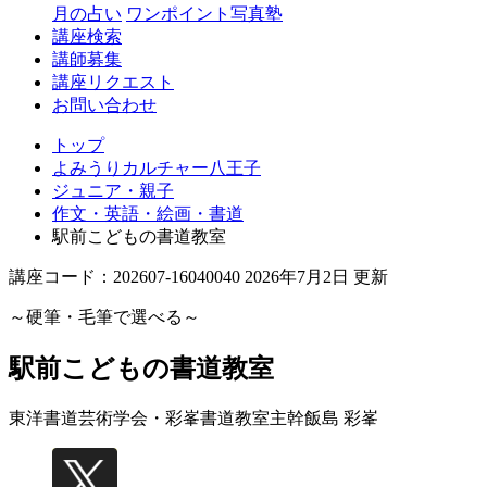
月の占い
ワンポイント写真塾
講座検索
講師募集
講座リクエスト
お問い合わせ
トップ
よみうりカルチャー八王子
ジュニア・親子
作文・英語・絵画・書道
駅前こどもの書道教室
講座コード：202607-16040040 2026年7月2日 更新
～硬筆・毛筆で選べる～
駅前こどもの書道教室
東洋書道芸術学会・彩峯書道教室主幹
飯島 彩峯