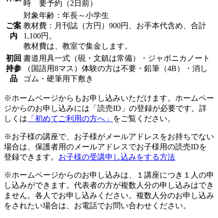
時 要予約（2日前）
対象年齢：年長～小学生
ご案
教材費：月刊誌（方円）900円、お手本代含め、合計
内
1,100円。
教材費は、教室で集金します。
初回
書道用具一式（硯・文鎮は常備）・ジャポニカノート
持参
（国語用8マス）体験の方は不要・鉛筆（4B）・消し
品
ゴム・硬筆用下敷き
※ホームページからもお申し込みいただけます。ホームペー
ジからのお申し込みには「読売ID」の登録が必要です。詳
しくは
「初めてご利用の方へ」
をご覧ください。
※お子様の講座で、お子様がメールアドレスをお持ちでない
場合は、保護者用のメールアドレスでお子様用の読売IDを
登録できます。
お子様の受講申し込みをする方法
※ホームページからのお申し込みは、１講座につき１人の申
し込みができます。代表者の方が複数人分の申し込みはでき
ません。各人でお申し込みください。複数人分のお申し込み
をされたい場合は、お電話でお問い合わせください。