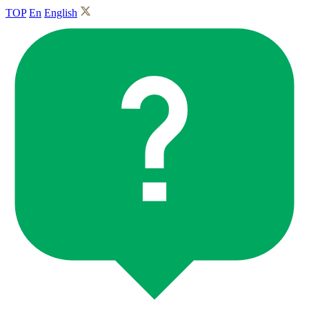
TOP
En
English