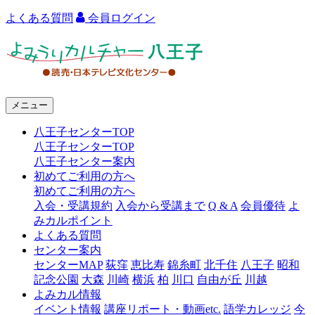
よくある質問
会員ログイン
よ
み
う
メニュー
り
八王子センターTOP
カ
八王子センターTOP
ル
八王子センター案内
初めてご利用の方へ
チ
初めてご利用の方へ
ャ
入会・受講規約
入会から受講まで
Q & A
会員優待
よ
みカルポイント
ー
よくある質問
センター案内
八
センターMAP
荻窪
恵比寿
錦糸町
北千住
八王子
昭和
王
記念公園
大森
川崎
横浜
柏
川口
自由が丘
川越
よみカル情報
子
イベント情報
講座リポート・動画etc.
語学カレッジ
今