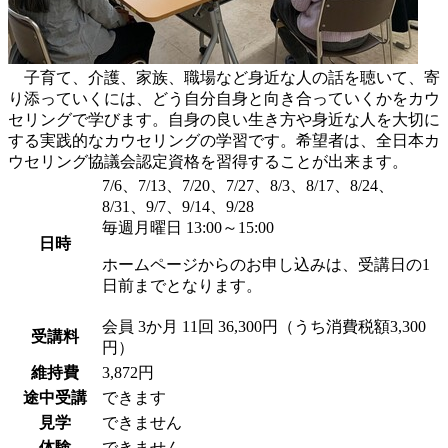
子育て、介護、家族、職場など身近な人の話を聴いて、寄
り添っていくには、どう自分自身と向き合っていくかをカウ
セリングで学びます。自身の良い生き方や身近な人を大切に
する実践的なカウセリングの学習です。希望者は、全日本カ
ウセリング協議会認定資格を習得することが出来ます。
7/6、7/13、7/20、7/27、8/3、8/17、8/24、
8/31、9/7、9/14、9/28
毎週月曜日 13:00～15:00
日時
ホームページからのお申し込みは、受講日の1
日前までとなります。
会員
3か月 11回 36,300円（うち消費税額3,300
受講料
円）
維持費
3,872円
途中受講
できます
見学
できません
体験
できません