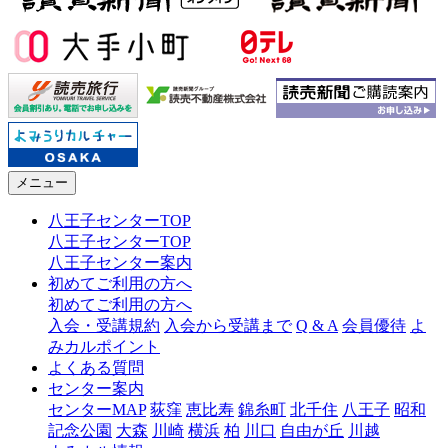
メニュー
八王子センターTOP
八王子センターTOP
八王子センター案内
初めてご利用の方へ
初めてご利用の方へ
入会・受講規約
入会から受講まで
Q & A
会員優待
よ
みカルポイント
よくある質問
センター案内
センターMAP
荻窪
恵比寿
錦糸町
北千住
八王子
昭和
記念公園
大森
川崎
横浜
柏
川口
自由が丘
川越