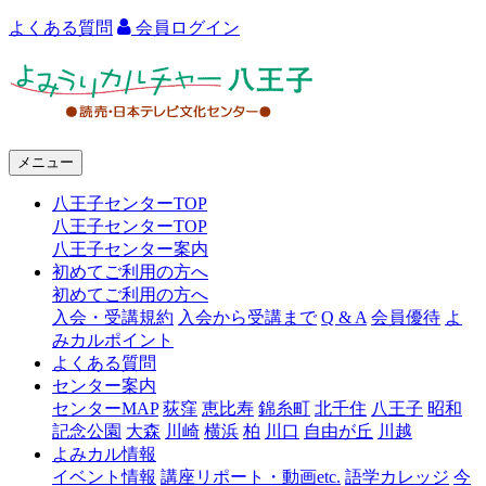
よくある質問
会員ログイン
よ
み
う
メニュー
り
八王子センターTOP
カ
八王子センターTOP
ル
八王子センター案内
初めてご利用の方へ
チ
初めてご利用の方へ
ャ
入会・受講規約
入会から受講まで
Q & A
会員優待
よ
みカルポイント
ー
よくある質問
センター案内
八
センターMAP
荻窪
恵比寿
錦糸町
北千住
八王子
昭和
王
記念公園
大森
川崎
横浜
柏
川口
自由が丘
川越
よみカル情報
子
イベント情報
講座リポート・動画etc.
語学カレッジ
今