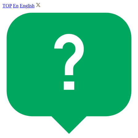
TOP
En
English