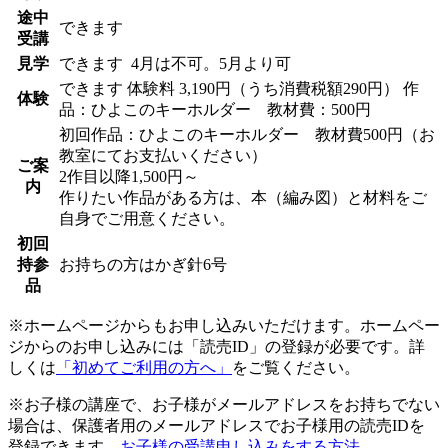
途中
できます
受講
見学
できます
4月は不可。5月より可
できます
体験料
3,190円（うち消費税額290円）
作
体験
品：ひよこのキーホルダー 教材費：500円
初回作品：ひよこのキーホルダー 教材費500円（お
教室にてお支払いください）
ご案
2作目以降1,500円～
内
作りたい作品がある方は、本（編み図）と材料をご
自身でご用意ください。
初回
持参
お持ちの方はかぎ針6号
品
※ホームページからもお申し込みいただけます。ホームペー
ジからのお申し込みには「読売ID」の登録が必要です。詳
しくは
「初めてご利用の方へ」
をご覧ください。
※お子様の講座で、お子様がメールアドレスをお持ちでない
場合は、保護者用のメールアドレスでお子様用の読売IDを
登録できます。
お子様の受講申し込みをする方法