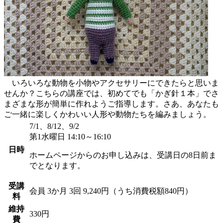
いろいろな動物を小物やアクセサリーにできたらと思いま
せんか？こちらの講座では、初めてでも「かぎ針１本」でさ
まざまな形が簡単に作れようご指導します。さあ、あなたも
ご一緒に楽しくかわいい人形や動物たちを編みましょう。
7/1、8/12、9/2
第1水曜日 14:10～16:10
日時
ホームページからのお申し込みは、受講日の8日前ま
でとなります。
受講
会員
3か月 3回 9,240円（うち消費税額840円）
料
維持
330円
費