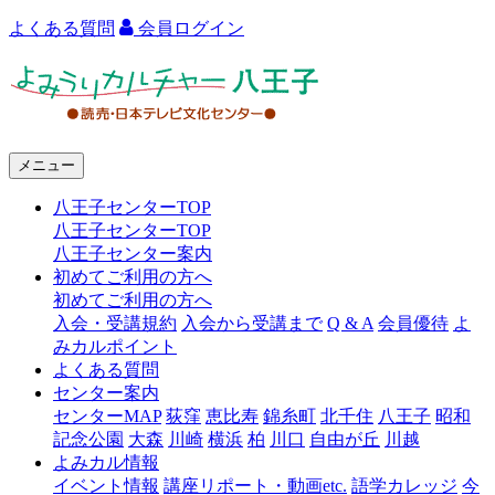
よくある質問
会員ログイン
よ
み
う
メニュー
り
八王子センターTOP
カ
八王子センターTOP
ル
八王子センター案内
初めてご利用の方へ
チ
初めてご利用の方へ
ャ
入会・受講規約
入会から受講まで
Q & A
会員優待
よ
みカルポイント
ー
よくある質問
センター案内
八
センターMAP
荻窪
恵比寿
錦糸町
北千住
八王子
昭和
王
記念公園
大森
川崎
横浜
柏
川口
自由が丘
川越
よみカル情報
子
イベント情報
講座リポート・動画etc.
語学カレッジ
今