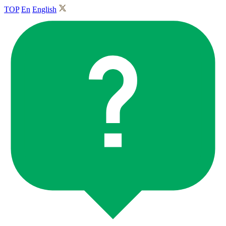
TOP
En
English