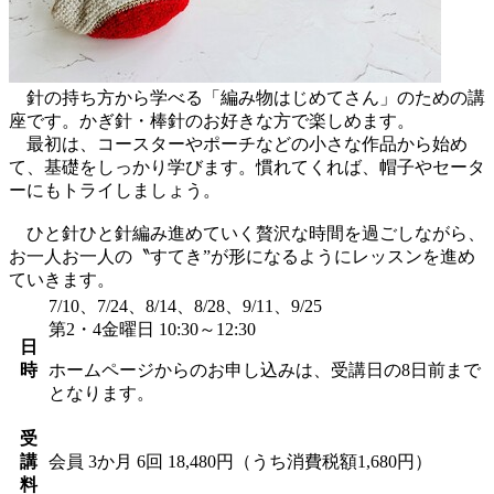
針の持ち方から学べる「編み物はじめてさん」のための講
座です。かぎ針・棒針のお好きな方で楽しめます。
最初は、コースターやポーチなどの小さな作品から始め
て、基礎をしっかり学びます。慣れてくれば、帽子やセータ
ーにもトライしましょう。
ひと針ひと針編み進めていく贅沢な時間を過ごしながら、
お一人お一人の〝すてき”が形になるようにレッスンを進め
ていきます。
7/10、7/24、8/14、8/28、9/11、9/25
第2・4金曜日 10:30～12:30
日
時
ホームページからのお申し込みは、受講日の8日前まで
となります。
受
講
会員
3か月 6回 18,480円（うち消費税額1,680円）
料