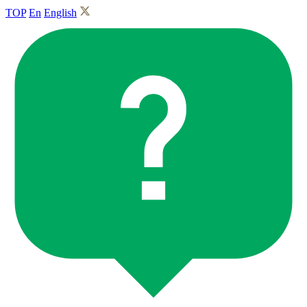
TOP
En
English