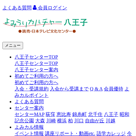
よくある質問
会員ログイン
よ
み
う
メニュー
り
八王子センターTOP
カ
八王子センターTOP
ル
八王子センター案内
初めてご利用の方へ
チ
初めてご利用の方へ
ャ
入会・受講規約
入会から受講まで
Q & A
会員優待
よ
みカルポイント
ー
よくある質問
センター案内
八
センターMAP
荻窪
恵比寿
錦糸町
北千住
八王子
昭和
王
記念公園
大森
川崎
横浜
柏
川口
自由が丘
川越
よみカル情報
子
イベント情報
講座リポート・動画etc.
語学カレッジ
今