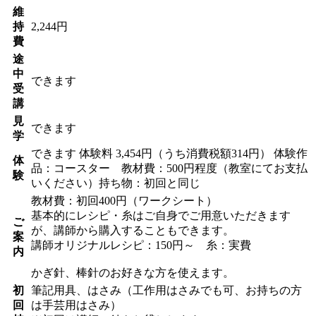
維
持
2,244円
費
途
中
できます
受
講
見
できます
学
できます
体験料
3,454円（うち消費税額314円）
体験作
体
品：コースター 教材費：500円程度（教室にてお支払
験
いください）持ち物：初回と同じ
教材費：初回400円（ワークシート）
基本的にレシピ・糸はご自身でご用意いただきます
ご
が、講師から購入することもできます。
案
講師オリジナルレシピ：150円～ 糸：実費
内
かぎ針、棒針のお好きな方を使えます。
初
筆記用具、はさみ（工作用はさみでも可、お持ちの方
回
は手芸用はさみ）