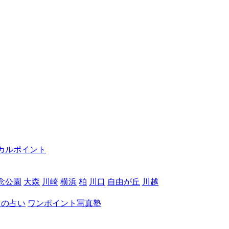
カルポイント
念公園
大森
川崎
横浜
柏
川口
自由が丘
川越
月の占い
ワンポイント写真塾