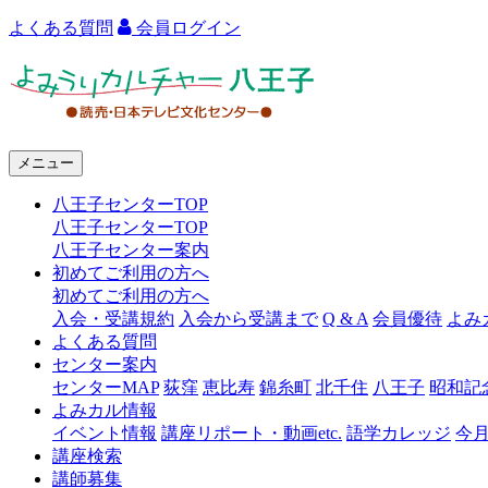
よくある質問
会員ログイン
よ
み
う
メニュー
り
八王子センターTOP
カ
八王子センターTOP
ル
八王子センター案内
初めてご利用の方へ
チ
初めてご利用の方へ
ャ
入会・受講規約
入会から受講まで
Q & A
会員優待
よみ
よくある質問
ー
センター案内
センターMAP
荻窪
恵比寿
錦糸町
北千住
八王子
昭和記
八
よみカル情報
王
イベント情報
講座リポート・動画etc.
語学カレッジ
今
講座検索
子
講師募集