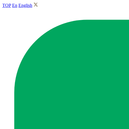
TOP
En
English