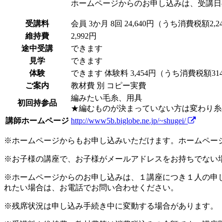
ホームページからのお申し込みは、受講日
受講料
会員
3か月 8回 24,640円（うち消費税額2,2
維持費
2,992円
途中受講
できます
見学
できます
体験
できます
体験料
3,454円（うち消費税額3
ご案内
教材費 別 コピー実費
編みたい毛糸、用具
初回持参品
★編むものが決まっていない方は変わり糸の
講師ホームページ
http://www5b.biglobe.ne.jp/~shugei/
※ホームページからもお申し込みいただけます。ホームペー
※お子様の講座で、お子様がメールアドレスをお持ちでない
※ホームページからのお申し込みは、１講座につき１人の申
れたい場合は、お電話でお問い合わせください。
※残席状況は申し込み手続き中に変動する場合があります。