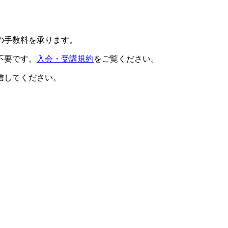
の手数料を承ります。
不要です。
入会・受講規約
をご覧ください。
信してください。