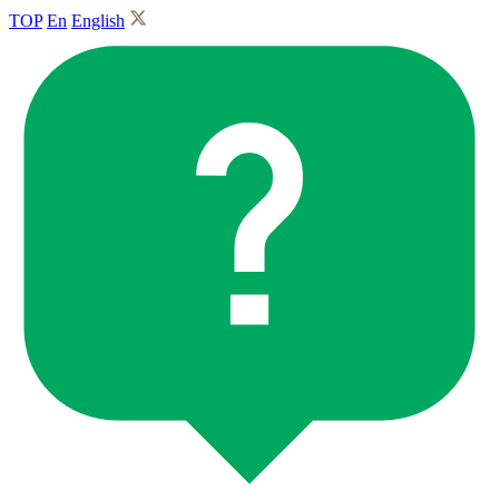
TOP
En
English