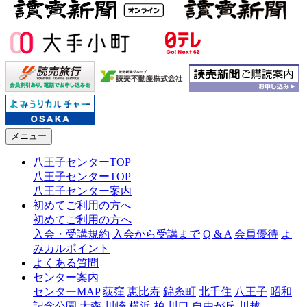
メニュー
八王子センターTOP
八王子センターTOP
八王子センター案内
初めてご利用の方へ
初めてご利用の方へ
入会・受講規約
入会から受講まで
Q & A
会員優待
よ
みカルポイント
よくある質問
センター案内
センターMAP
荻窪
恵比寿
錦糸町
北千住
八王子
昭和
記念公園
大森
川崎
横浜
柏
川口
自由が丘
川越