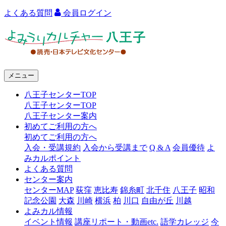
よくある質問
会員ログイン
よ
み
う
メニュー
り
八王子センターTOP
カ
八王子センターTOP
ル
八王子センター案内
初めてご利用の方へ
チ
初めてご利用の方へ
ャ
入会・受講規約
入会から受講まで
Q & A
会員優待
よ
みカルポイント
ー
よくある質問
センター案内
八
センターMAP
荻窪
恵比寿
錦糸町
北千住
八王子
昭和
王
記念公園
大森
川崎
横浜
柏
川口
自由が丘
川越
よみカル情報
子
イベント情報
講座リポート・動画etc.
語学カレッジ
今