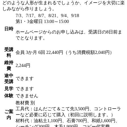
どのような人形が生まれるでしょうか、イメージを大切に楽
しみながら作りましょう。
7/3、7/17、8/7、8/21、9/4、9/18
第1・3金曜日 13:00～15:00
日時
ホームページからのお申し込みは、受講日の8日前ま
でとなります。
受講
会員
3か月 6回 22,440円（うち消費税額2,040円）
料
維持
2,244円
費
途中
できます
受講
見学
できます
体験
できません
教材費 別
工具代：はんだごて＆こて先3,500円、コントローラ
ご案
ーなど必要に応じて購入（初回に説明します。）
内
材料代：油粘土1,100円、石膏700円、和紙1,600円、
シーチング300円、木毛1,900円、コピー代実費