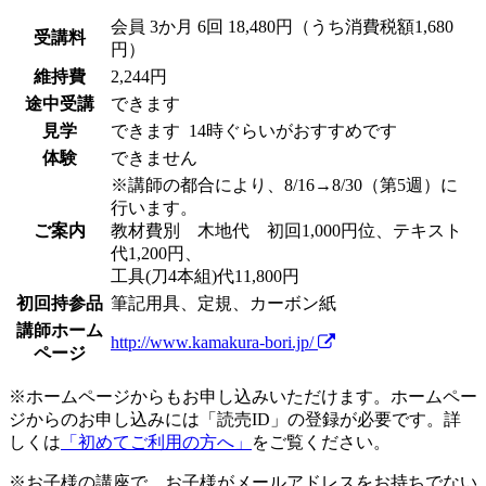
会員
3か月 6回 18,480円（うち消費税額1,680
受講料
円）
維持費
2,244円
途中受講
できます
見学
できます
14時ぐらいがおすすめです
体験
できません
※講師の都合により、8/16→8/30（第5週）に
行います。
ご案内
教材費別 木地代 初回1,000円位、テキスト
代1,200円、
工具(刀4本組)代11,800円
初回持参品
筆記用具、定規、カーボン紙
講師ホーム
http://www.kamakura-bori.jp/
ページ
※ホームページからもお申し込みいただけます。ホームペー
ジからのお申し込みには「読売ID」の登録が必要です。詳
しくは
「初めてご利用の方へ」
をご覧ください。
※お子様の講座で、お子様がメールアドレスをお持ちでない