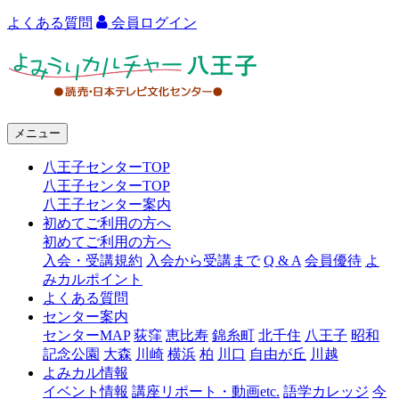
よくある質問
会員ログイン
よ
み
う
メニュー
り
八王子センターTOP
カ
八王子センターTOP
ル
八王子センター案内
初めてご利用の方へ
チ
初めてご利用の方へ
ャ
入会・受講規約
入会から受講まで
Q & A
会員優待
よ
みカルポイント
ー
よくある質問
センター案内
八
センターMAP
荻窪
恵比寿
錦糸町
北千住
八王子
昭和
王
記念公園
大森
川崎
横浜
柏
川口
自由が丘
川越
よみカル情報
子
イベント情報
講座リポート・動画etc.
語学カレッジ
今