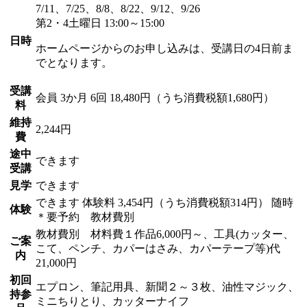
7/11、7/25、8/8、8/22、9/12、9/26
第2・4土曜日 13:00～15:00
日時
ホームページからのお申し込みは、受講日の4日前ま
でとなります。
受講
会員
3か月 6回 18,480円（うち消費税額1,680円）
料
維持
2,244円
費
途中
できます
受講
見学
できます
できます
体験料
3,454円（うち消費税額314円）
随時
体験
＊要予約 教材費別
教材費別 材料費１作品6,000円～、工具(カッター、
ご案
こて、ペンチ、カパーはさみ、カパーテープ等)代
内
21,000円
初回
エプロン、筆記用具、新聞２～３枚、油性マジック、
持参
ミニちりとり、カッターナイフ