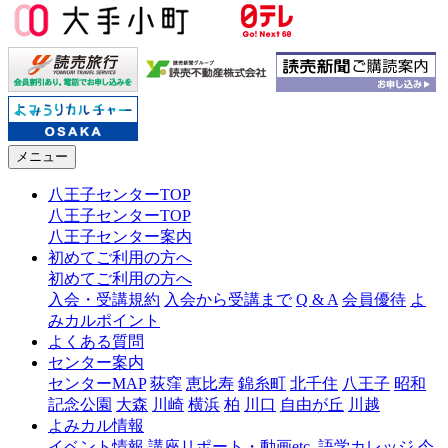
メニュー
八王子センターTOP
八王子センターTOP
八王子センター案内
初めてご利用の方へ
初めてご利用の方へ
入会・受講規約
入会から受講まで
Q & A
会員優待
よ
みカルポイント
よくある質問
センター案内
センターMAP
荻窪
恵比寿
錦糸町
北千住
八王子
昭和
記念公園
大森
川崎
横浜
柏
川口
自由が丘
川越
よみカル情報
イベント情報
講座リポート・動画etc.
語学カレッジ
今