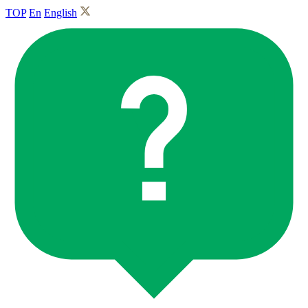
TOP
En
English