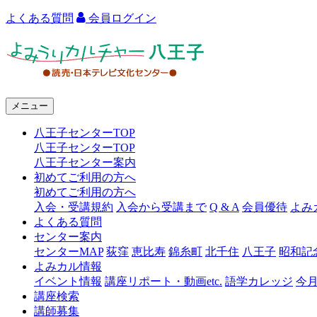
よくある質問
会員ログイン
よ
み
う
メニュー
り
八王子センターTOP
カ
八王子センターTOP
ル
八王子センター案内
初めてご利用の方へ
チ
初めてご利用の方へ
ャ
入会・受講規約
入会から受講まで
Q & A
会員優待
よみ
よくある質問
ー
センター案内
センターMAP
荻窪
恵比寿
錦糸町
北千住
八王子
昭和記
八
よみカル情報
王
イベント情報
講座リポート・動画etc.
語学カレッジ
今
講座検索
子
講師募集