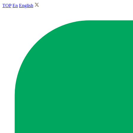
TOP
En
English