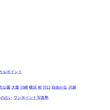
カルポイント
念公園
大森
川崎
横浜
柏
川口
自由が丘
川越
月の占い
ワンポイント写真塾