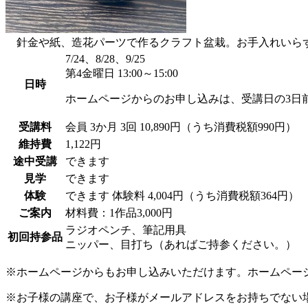
針金や紙、造花パーツで作るクラフト盆栽。お手入れいらず
7/24、8/28、9/25
第4金曜日 13:00～15:00
日時
ホームページからのお申し込みは、受講日の3日
受講料
会員
3か月 3回 10,890円（うち消費税額990円）
維持費
1,122円
途中受講
できます
見学
できます
体験
できます
体験料
4,004円（うち消費税額364円）
ご案内
材料費：1作品3,000円
ラジオペンチ、筆記用具
初回持参品
ニッパー、目打ち（あればご持参ください。）
※ホームページからもお申し込みいただけます。ホームペー
※お子様の講座で、お子様がメールアドレスをお持ちでない