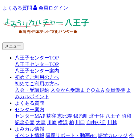
よくある質問
会員ログイン
よ
み
う
メニュー
り
八王子センターTOP
カ
八王子センターTOP
ル
八王子センター案内
初めてご利用の方へ
チ
初めてご利用の方へ
ャ
入会・受講規約
入会から受講まで
Q & A
会員優待
よ
みカルポイント
ー
よくある質問
センター案内
八
センターMAP
荻窪
恵比寿
錦糸町
北千住
八王子
昭和
王
記念公園
大森
川崎
横浜
柏
川口
自由が丘
川越
よみカル情報
子
イベント情報
講座リポート・動画etc.
語学カレッジ
今