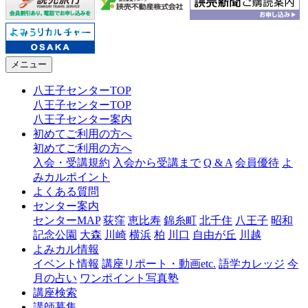
メニュー
八王子センターTOP
八王子センターTOP
八王子センター案内
初めてご利用の方へ
初めてご利用の方へ
入会・受講規約
入会から受講まで
Q & A
会員優待
よ
みカルポイント
よくある質問
センター案内
センターMAP
荻窪
恵比寿
錦糸町
北千住
八王子
昭和
記念公園
大森
川崎
横浜
柏
川口
自由が丘
川越
よみカル情報
イベント情報
講座リポート・動画etc.
語学カレッジ
今
月の占い
ワンポイント写真塾
講座検索
講師募集