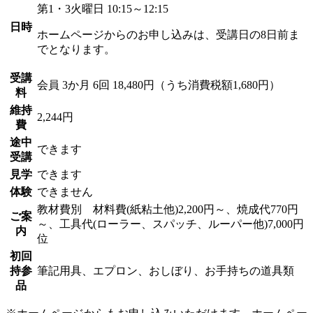
第1・3火曜日 10:15～12:15
日時
ホームページからのお申し込みは、受講日の8日前ま
でとなります。
受講
会員
3か月 6回 18,480円（うち消費税額1,680円）
料
維持
2,244円
費
途中
できます
受講
見学
できます
体験
できません
教材費別 材料費(紙粘土他)2,200円～、焼成代770円
ご案
～、工具代(ローラー、スパッチ、ルーパー他)7,000円
内
位
初回
持参
筆記用具、エプロン、おしぼり、お手持ちの道具類
品