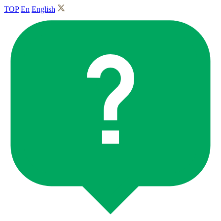
TOP
En
English