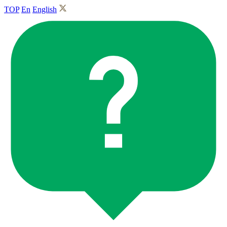
TOP
En
English