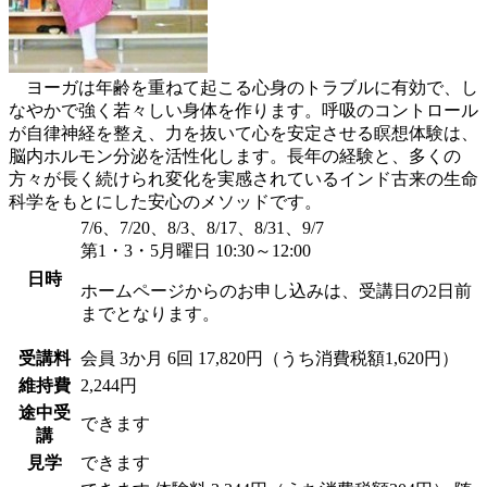
ヨーガは年齢を重ねて起こる心身のトラブルに有効で、し
なやかで強く若々しい身体を作ります。呼吸のコントロール
が自律神経を整え、力を抜いて心を安定させる瞑想体験は、
脳内ホルモン分泌を活性化します。長年の経験と、多くの
方々が長く続けられ変化を実感されているインド古来の生命
科学をもとにした安心のメソッドです。
7/6、7/20、8/3、8/17、8/31、9/7
第1・3・5月曜日 10:30～12:00
日時
ホームページからのお申し込みは、受講日の2日前
までとなります。
受講料
会員
3か月 6回 17,820円（うち消費税額1,620円）
維持費
2,244円
途中受
できます
講
見学
できます