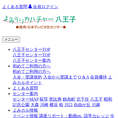
よくある質問
会員ログイン
よ
み
う
メニュー
り
八王子センターTOP
カ
八王子センターTOP
ル
八王子センター案内
初めてご利用の方へ
チ
初めてご利用の方へ
ャ
入会・受講規約
入会から受講まで
Q & A
会員優待
よ
みカルポイント
ー
よくある質問
センター案内
八
センターMAP
荻窪
恵比寿
錦糸町
北千住
八王子
昭和
王
記念公園
大森
川崎
横浜
柏
川口
自由が丘
川越
よみカル情報
子
イベント情報
講座リポート・動画etc.
語学カレッジ
今