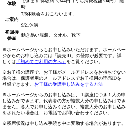
できます
体験料
3,344円（うち消費税額304円）
随
体験
時
7/6体験会をおこないます。
ご案内
9/21休講
初回持
動き易い服装、タオル、靴下
参品
※ホームページからもお申し込みいただけます。ホームペー
ジからのお申し込みには「読売ID」の登録が必要です。詳
しくは
「初めてご利用の方へ」
をご覧ください。
※お子様の講座で、お子様がメールアドレスをお持ちでない
場合は、保護者用のメールアドレスでお子様用の読売IDを
登録できます。
お子様の受講申し込みをする方法
※ホームページからのお申し込みは、１講座につき１人の申
し込みができます。代表者の方が複数人分の申し込みはでき
ません。各人でお申し込みください。複数人分のお申し込み
をされたい場合は、お電話でお問い合わせください。
※残席状況は申し込み手続き中に変動する場合があります。