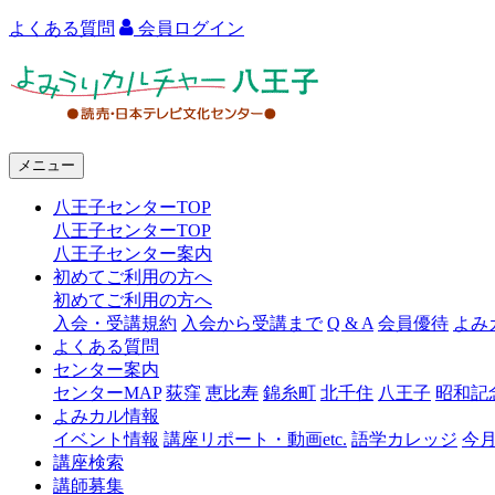
よくある質問
会員ログイン
よ
み
う
メニュー
り
八王子センターTOP
カ
八王子センターTOP
ル
八王子センター案内
初めてご利用の方へ
チ
初めてご利用の方へ
ャ
入会・受講規約
入会から受講まで
Q & A
会員優待
よみ
よくある質問
ー
センター案内
センターMAP
荻窪
恵比寿
錦糸町
北千住
八王子
昭和記
八
よみカル情報
王
イベント情報
講座リポート・動画etc.
語学カレッジ
今
講座検索
子
講師募集