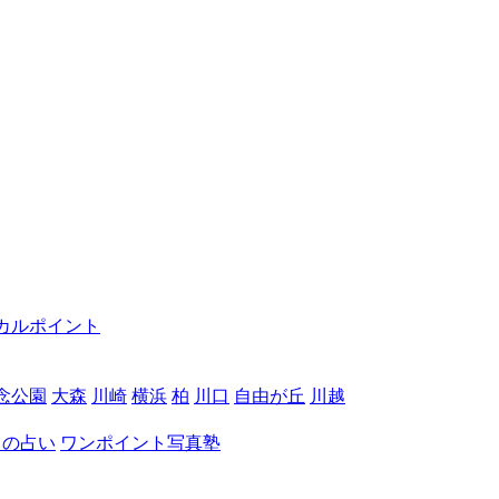
カルポイント
念公園
大森
川崎
横浜
柏
川口
自由が丘
川越
月の占い
ワンポイント写真塾