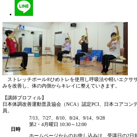
ストレッチポール®ひめトレを使用し呼吸法や軽いエクササ
みを改善し、体の内側からキレイに整えていきます。
【講師プロフィル】
日本体調改善運動普及協会（NCA）認定PCI、日本コアコン
員。
7/13、7/27、8/10、8/24、9/14、9/28
第2・4月曜日 10:30～12:00
日時
ホームページからのお申し込みは、受講日の2日