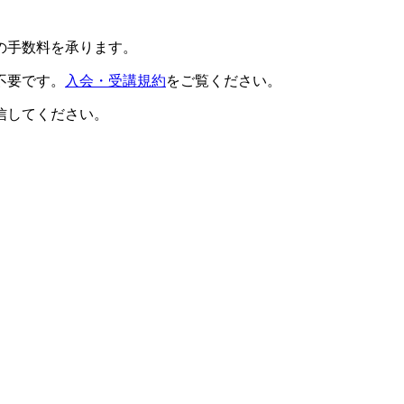
の手数料を承ります。
不要です。
入会・受講規約
をご覧ください。
信してください。