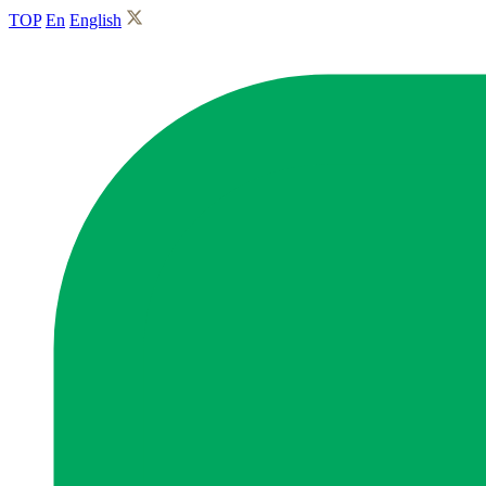
TOP
En
English