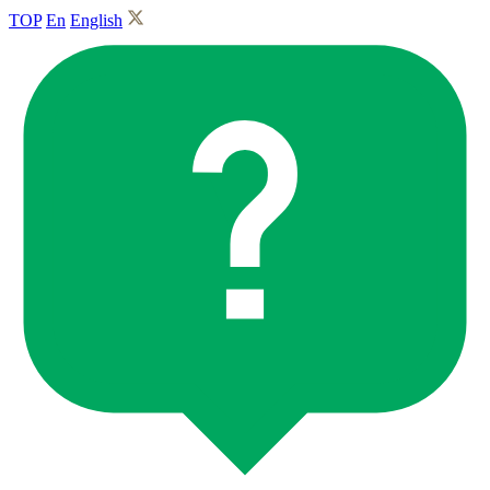
TOP
En
English