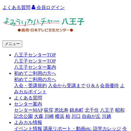
よくある質問
会員ログイン
よ
み
う
メニュー
り
八王子センターTOP
カ
八王子センターTOP
ル
八王子センター案内
初めてご利用の方へ
チ
初めてご利用の方へ
ャ
入会・受講規約
入会から受講まで
Q & A
会員優待
よ
みカルポイント
ー
よくある質問
センター案内
八
センターMAP
荻窪
恵比寿
錦糸町
北千住
八王子
昭和
王
記念公園
大森
川崎
横浜
柏
川口
自由が丘
川越
よみカル情報
子
イベント情報
講座リポート・動画etc.
語学カレッジ
今