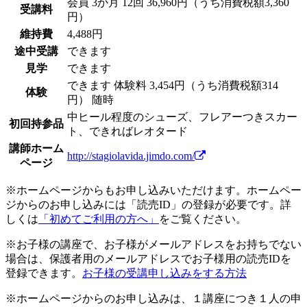
会員
3か月 12回 36,960円（うち消費税額3,360
受講料
円）
維持費
4,488円
途中受講
できます
見学
できます
できます
体験料
3,454円（うち消費税額314
体験
円）
随時
中ヒール程度のシューズ、フレアーつきスカー
初回持参品
ト、できればレオタード
講師ホーム
http://stagiolavida.jimdo.com/
ページ
※ホームページからもお申し込みいただけます。ホームペー
ジからのお申し込みには「読売ID」の登録が必要です。詳
しくは
「初めてご利用の方へ」
をご覧ください。
※お子様の講座で、お子様がメールアドレスをお持ちでない
場合は、保護者用のメールアドレスでお子様用の読売IDを
登録できます。
お子様の受講申し込みをする方法
※ホームページからのお申し込みは、１講座につき１人の申