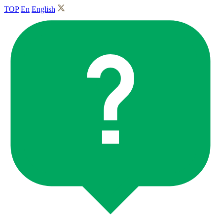
TOP
En
English