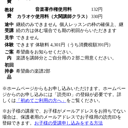
費
音楽著作権使用料
132円
教材
費
カラオケ使用料（大関講師クラス）
330円
途中
継続のみできません
個人レッスンの枠の確保上、継
受講
続の方は休む場合でも期の初回からいただきます
見学
できません
体験
できます
体験料
4,301円（うち消費税額391円）
ご案
希望曲をお知らせください。
内
楽譜を講師分とご自分用の２部ご用意ください。
初回
持参
希望曲の楽譜2部
品
※ホームページからもお申し込みいただけます。ホームペー
ジからのお申し込みには「読売ID」の登録が必要です。詳
しくは
「初めてご利用の方へ」
をご覧ください。
※お子様の講座で、お子様がメールアドレスをお持ちでない
場合は、保護者用のメールアドレスでお子様用の読売IDを
登録できます。
お子様の受講申し込みをする方法