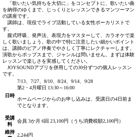
「歌いたい気持ちを大切に」をコンセプトに、歌いたい曲
を納得のゆくまで、じっくりとレッスンできるマンツーマン
の講座です。
講師は、現役でライブ活動している女性ボーカリストで
す。
腹式呼吸、発声法、表現力をマスターして、カラオケで楽
しく歌いましょう。歌の中で特に注意したい細かいポイント
は、講師のピアノ伴奏でやさしく丁寧にレクチャーします。
演歌からポップスまで、ジャンルは問いません。まずは体験
レッスンで楽しさを実感してください。
JOYSOUNDアプリを併用しての30分ずつの個人レッスン
です。
7/13、7/27、8/10、8/24、9/14、9/28
第2・4月曜日 13:30～16:00
日時
ホームページからのお申し込みは、受講日の4日前ま
でとなります。
受講
会員
3か月 6回 23,100円（うち消費税額2,100円）
料
維持
2,244円