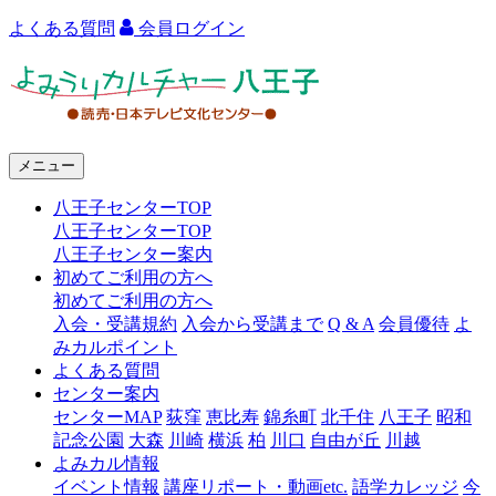
よくある質問
会員ログイン
よ
み
う
メニュー
り
八王子センターTOP
カ
八王子センターTOP
ル
八王子センター案内
初めてご利用の方へ
チ
初めてご利用の方へ
ャ
入会・受講規約
入会から受講まで
Q & A
会員優待
よ
みカルポイント
ー
よくある質問
センター案内
八
センターMAP
荻窪
恵比寿
錦糸町
北千住
八王子
昭和
王
記念公園
大森
川崎
横浜
柏
川口
自由が丘
川越
よみカル情報
子
イベント情報
講座リポート・動画etc.
語学カレッジ
今