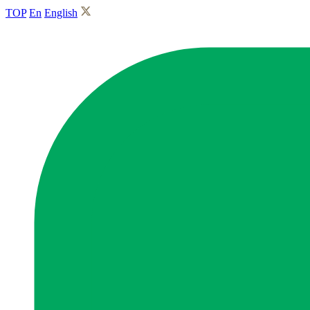
TOP
En
English