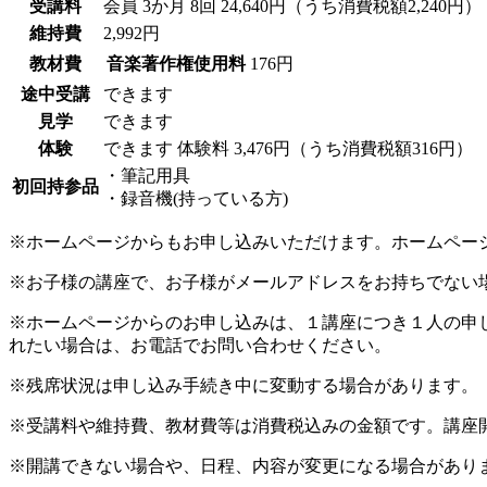
受講料
会員
3か月 8回 24,640円（うち消費税額2,240円）
維持費
2,992円
教材費
音楽著作権使用料
176円
途中受講
できます
見学
できます
体験
できます
体験料
3,476円（うち消費税額316円）
・筆記用具
初回持参品
・録音機(持っている方)
※ホームページからもお申し込みいただけます。ホームペー
※お子様の講座で、お子様がメールアドレスをお持ちでない
※ホームページからのお申し込みは、１講座につき１人の申
れたい場合は、お電話でお問い合わせください。
※残席状況は申し込み手続き中に変動する場合があります。
※受講料や維持費、教材費等は消費税込みの金額です。講座
※開講できない場合や、日程、内容が変更になる場合があり