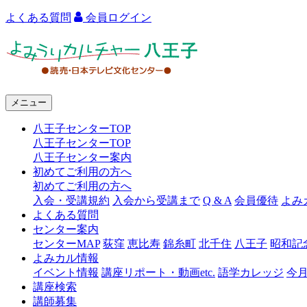
よくある質問
会員ログイン
よ
み
う
メニュー
り
八王子センターTOP
カ
八王子センターTOP
ル
八王子センター案内
初めてご利用の方へ
チ
初めてご利用の方へ
ャ
入会・受講規約
入会から受講まで
Q & A
会員優待
よみ
よくある質問
ー
センター案内
センターMAP
荻窪
恵比寿
錦糸町
北千住
八王子
昭和記
八
よみカル情報
王
イベント情報
講座リポート・動画etc.
語学カレッジ
今
講座検索
子
講師募集