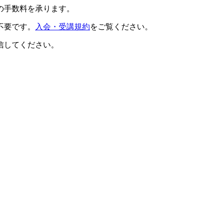
の手数料を承ります。
不要です。
入会・受講規約
をご覧ください。
信してください。