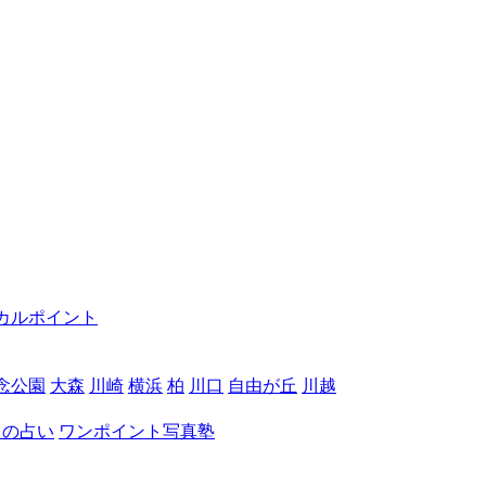
カルポイント
念公園
大森
川崎
横浜
柏
川口
自由が丘
川越
月の占い
ワンポイント写真塾