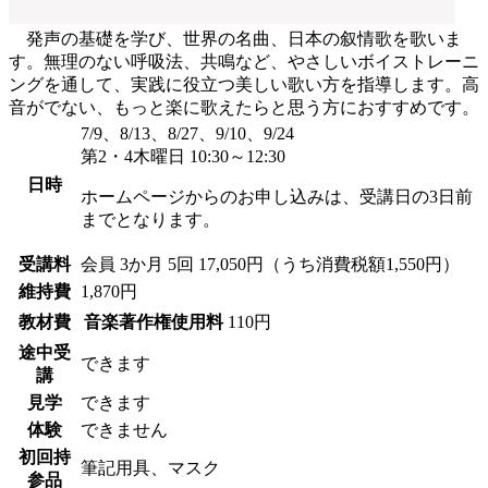
発声の基礎を学び、世界の名曲、日本の叙情歌を歌いま
す。無理のない呼吸法、共鳴など、やさしいボイストレーニ
ングを通して、実践に役立つ美しい歌い方を指導します。高
音がでない、もっと楽に歌えたらと思う方におすすめです。
7/9、8/13、8/27、9/10、9/24
第2・4木曜日 10:30～12:30
日時
ホームページからのお申し込みは、受講日の3日前
までとなります。
受講料
会員
3か月 5回 17,050円（うち消費税額1,550円）
維持費
1,870円
教材費
音楽著作権使用料
110円
途中受
できます
講
見学
できます
体験
できません
初回持
筆記用具、マスク
参品