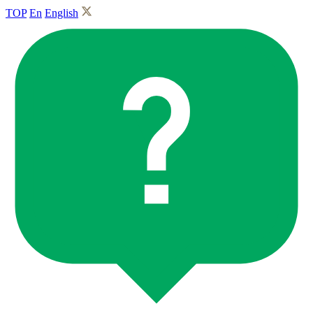
TOP
En
English