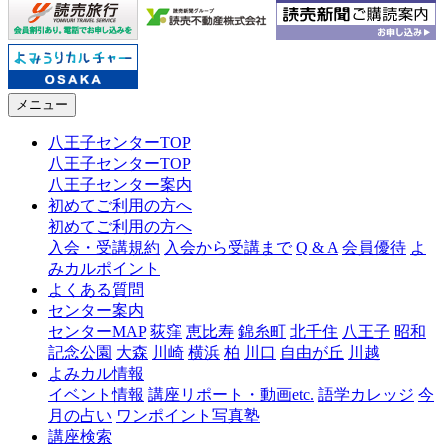
メニュー
八王子センターTOP
八王子センターTOP
八王子センター案内
初めてご利用の方へ
初めてご利用の方へ
入会・受講規約
入会から受講まで
Q & A
会員優待
よ
みカルポイント
よくある質問
センター案内
センターMAP
荻窪
恵比寿
錦糸町
北千住
八王子
昭和
記念公園
大森
川崎
横浜
柏
川口
自由が丘
川越
よみカル情報
イベント情報
講座リポート・動画etc.
語学カレッジ
今
月の占い
ワンポイント写真塾
講座検索