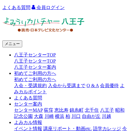
よくある質問
会員ログイン
よ
み
う
メニュー
り
八王子センターTOP
カ
八王子センターTOP
ル
八王子センター案内
初めてご利用の方へ
チ
初めてご利用の方へ
ャ
入会・受講規約
入会から受講まで
Q & A
会員優待
よ
みカルポイント
ー
よくある質問
センター案内
八
センターMAP
荻窪
恵比寿
錦糸町
北千住
八王子
昭和
王
記念公園
大森
川崎
横浜
柏
川口
自由が丘
川越
よみカル情報
子
イベント情報
講座リポート・動画etc.
語学カレッジ
今