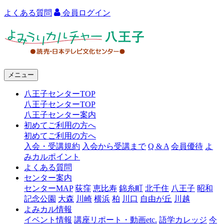
よくある質問
会員ログイン
よ
み
う
メニュー
り
八王子センターTOP
カ
八王子センターTOP
ル
八王子センター案内
初めてご利用の方へ
チ
初めてご利用の方へ
ャ
入会・受講規約
入会から受講まで
Q & A
会員優待
よ
みカルポイント
ー
よくある質問
センター案内
八
センターMAP
荻窪
恵比寿
錦糸町
北千住
八王子
昭和
王
記念公園
大森
川崎
横浜
柏
川口
自由が丘
川越
よみカル情報
子
イベント情報
講座リポート・動画etc.
語学カレッジ
今