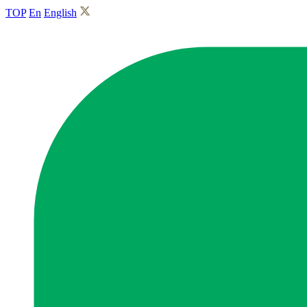
TOP
En
English