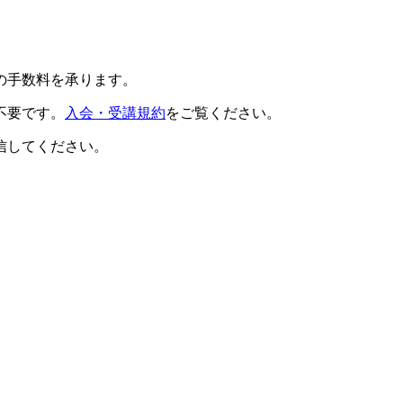
の手数料を承ります。
不要です。
入会・受講規約
をご覧ください。
信してください。