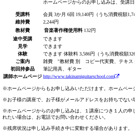
ホームページからのお申し込みは、受講日
受講料
会員
3か月 6回 19,140円（うち消費税額1,7
維持費
2,244円
教材費
音楽著作権使用料
132円
途中受講
できます
見学
できます
体験
できます
体験料
3,586円（うち消費税額3
ご案内
雑費 "教材費 別 コピー代実費、テキスト代1
初回持参品
筆記用具、ギター
講師ホームページ
http://www.takinamiguitarschool.com
※ホームページからもお申し込みいただけます。ホームペー
※お子様の講座で、お子様がメールアドレスをお持ちでない
※ホームページからのお申し込みは、１講座につき１人の申
れたい場合は、お電話でお問い合わせください。
※残席状況は申し込み手続き中に変動する場合があります。