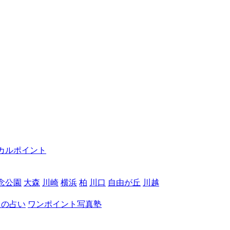
カルポイント
念公園
大森
川崎
横浜
柏
川口
自由が丘
川越
月の占い
ワンポイント写真塾