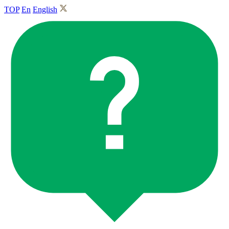
TOP
En
English