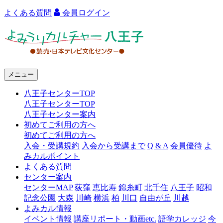
よくある質問
会員ログイン
よ
み
う
メニュー
り
八王子センターTOP
カ
八王子センターTOP
ル
八王子センター案内
初めてご利用の方へ
チ
初めてご利用の方へ
ャ
入会・受講規約
入会から受講まで
Q & A
会員優待
よ
みカルポイント
ー
よくある質問
センター案内
八
センターMAP
荻窪
恵比寿
錦糸町
北千住
八王子
昭和
王
記念公園
大森
川崎
横浜
柏
川口
自由が丘
川越
よみカル情報
子
イベント情報
講座リポート・動画etc.
語学カレッジ
今