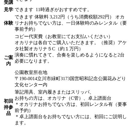
受講
見学
できます
11時過ぎがおすすめです。
できます
体験料
3,212円（うち消費税額292円）
オカ
体験
リナお持ちでない方は、一日体験時のみレンタル（要
事前予約）
コピー代実費（お教室にてお支払いください）
オカリナは各自でご購入いただきます。（推奨）アケ
タ社製オカリナ５C（約１万円）
演奏に慣れてきて、合奏を楽しめるようになると2台
ご案
必要になります。
内
公園教室所在地
〒190-0014立川市緑町3173国営昭和記念公園花みどり
文化センター内
筆記用具、室内履きまたはスリッパ、
お持ちの方は、オカリナ（C管）、卓上譜面台
初回
＊オカリナお持ちでない方は、初回レンタル有（要事
持参
前予約）
品
＊卓上譜面台をお持ちでない方には、初回にご説明し
ます。