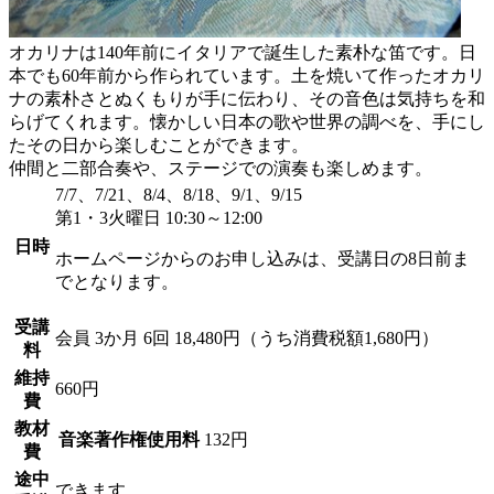
オカリナは140年前にイタリアで誕生した素朴な笛です。日
本でも60年前から作られています。土を焼いて作ったオカリ
ナの素朴さとぬくもりが手に伝わり、その音色は気持ちを和
らげてくれます。懐かしい日本の歌や世界の調べを、手にし
たその日から楽しむことができます。
仲間と二部合奏や、ステージでの演奏も楽しめます。
7/7、7/21、8/4、8/18、9/1、9/15
第1・3火曜日 10:30～12:00
日時
ホームページからのお申し込みは、受講日の8日前ま
でとなります。
受講
会員
3か月 6回 18,480円（うち消費税額1,680円）
料
維持
660円
費
教材
音楽著作権使用料
132円
費
途中
できます