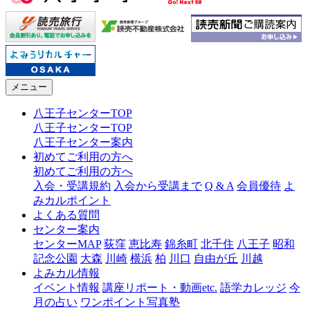
メニュー
八王子センターTOP
八王子センターTOP
八王子センター案内
初めてご利用の方へ
初めてご利用の方へ
入会・受講規約
入会から受講まで
Q & A
会員優待
よ
みカルポイント
よくある質問
センター案内
センターMAP
荻窪
恵比寿
錦糸町
北千住
八王子
昭和
記念公園
大森
川崎
横浜
柏
川口
自由が丘
川越
よみカル情報
イベント情報
講座リポート・動画etc.
語学カレッジ
今
月の占い
ワンポイント写真塾